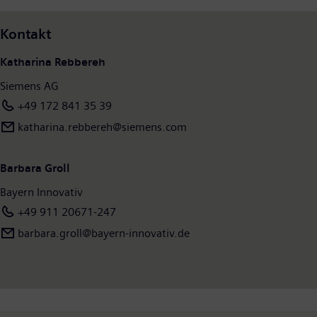
Überall. Nachhaltig.
Im Geschäftsjahr 2024, das am 30. September 2024 endete,
Kontakt
erzielte der Siemens-Konzern einen Umsatz von 75,9 Milliarden
Euro und einen Gewinn nach Steuern von 9,0 Milliarden Euro.
Katharina Rebbereh
Zum 30.09.2024 beschäftigte das Unternehmen auf
Siemens AG
fortgeführter Basis weltweit rund 312.000 Menschen. Weitere
Informationen finden Sie im Internet unter
www.siemens.com
.
+49 172 841 35 39
katharina.rebbereh@siemens.com
Barbara Groll
Bayern Innovativ
+49 911 20671-247
barbara.groll@bayern-innovativ.de