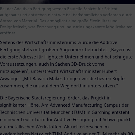
Bei der Additiven Fertigung werden Bauteile Schicht für Schicht
aufgebaut und entstehen nicht wie bei herkömmlichen Verfahren durch
Abtrag von Material. Das ermöglicht eine große Flexibilität und
Designfreiheit, was Forschung und Industrie ungekannte Möglichkeiten
eröffnet.
Seitens des Wirtschaftsministeriums wurde die Additive
Fertigung stets mit großem Augenmerk betrachtet. „Bayern ist
die erste Adresse für Hightech-Unternehmen und hat sehr gute
Voraussetzungen, auch in Sachen 3D-Druck vorne
mitzuspielen“, unterstreicht Wirtschaftsminister Hubert
Aiwanger. „Mit Bavaria Makes bringen wir die besten Köpfe
zusammen, die uns auf dem Weg dorthin unterstützen.“
Die Bayerische Staatsregierung fördert das Projekt in
signifikanter Höhe. Am Advanced Manufacturing Campus der
Technischen Universität München (TUM) in Garching entsteht
ein neuer Leuchtturm für Additive Fertigung mit Schwerpunkt
auf metallischen Werkstoffen. Aktuell erforschen im
akademischen Netzwerk TUM.Additive an der TUM mehr als 30