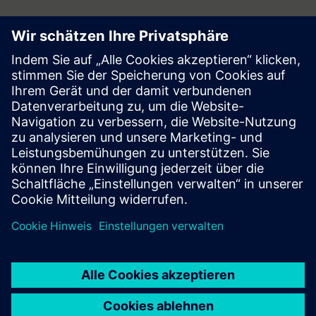
Follow
Press | Company | Siemens
© Siemens 1996 – 2026
Corporate Information
Privacy Notice
Cookie Notice
Terms of Use
Digital ID