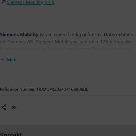
Siemens Mobility on X
Siemens Mobility
ist ein eigenständig geführtes Unternehmen
der Siemens AG. Siemens Mobility ist seit über 175 Jahren ein
führender Anbieter im Bereich intelligenter Transportlösungen
und entwickelt sein Portfolio durch Innovationen ständig
Mehr
weiter. Zum Kerngeschäft gehören Schienenfahrzeuge,
Bahnautomatisierungs- und Elektrifizierungslösungen, ein
umfangreiches Softwareportfolio, schlüsselfertige Bahnsysteme
sowie die dazugehörigen Serviceleistungen. Mit digitalen
Reference Number:
HQMOPR202404166908DE
Produkten und Lösungen ermöglicht Siemens Mobility
Mobilitätsbetreibern auf der ganzen Welt, ihre Infrastruktur
intelligent zu machen, eine nachhaltige Wertsteigerung über
den gesamten Lebenszyklus sicherzustellen, den
Fahrgastkomfort zu verbessern sowie Verfügbarkeit zu
garantieren. Im Geschäftsjahr 2023, das am 30. September
Kontakt