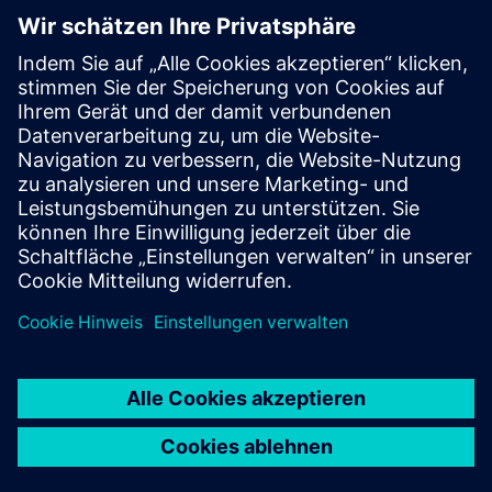
Follow
Press | Company | Siemens
© Siemens 1996 – 2026
Corporate Information
Privacy Notice
Cookie Notice
Terms of Use
Digital ID