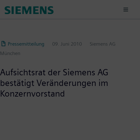
Passar
para
o
conteúdo
principal
Pressemitteilung
09. Juni 2010
Siemens AG
München
Aufsichtsrat der Siemens AG
bestätigt Veränderungen im
Konzernvorstand