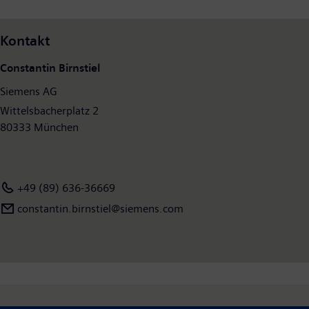
2009 hatte das Unternehmen weltweit rund 405.000
Beschäftigte. Weitere Informationen finden Sie im Internet
Kontakt
unter
www.siemens.com
.
Constantin Birnstiel
Siemens AG
Wittelsbacherplatz 2
80333 München
+49 (89) 636-36669
constantin.birnstiel@siemens.com