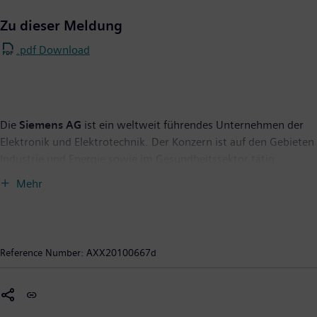
Zu dieser Meldung
.pdf Download
Die
Siemens AG
ist ein weltweit führendes Unternehmen der
Elektronik und Elektrotechnik. Der Konzern ist auf den Gebieten
Industrie und Energie sowie im Gesundheitssektor tätig.
Siemens steht seit über 160 Jahren für technische
Mehr
Leistungsfähigkeit, Innovation, Qualität, Zuverlässigkeit und
Internationalität. Siemens ist außerdem weltweit der größte
Anbieter umweltfreundlicher Technologien. Mit rund 23
Milliarden Euro entfällt knapp ein Drittel des Konzernumsatzes
Reference Number:
AXX20100667d
auf grüne Produkte und Lösungen. Insgesamt erzielte Siemens
im vergangenen Geschäftsjahr, das am 30. September 2009
endete, einen Umsatz von 76,7 Milliarden Euro und einen
Gewinn nach Steuern von 2,5 Milliarden Euro. Ende September