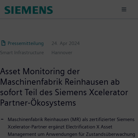
Passar
para
o
conteúdo
principal
Pressemitteilung
24. Apr 2024
Smart Infrastructure
Hannover
Asset Monitoring der
Maschinenfabrik Reinhausen ab
sofort Teil des Siemens Xcelerator
Partner-Ökosystems
Maschinenfabrik Reinhausen (MR) als zertifizierter Siemens
Xcelerator-Partner ergänzt Electrification X Asset
Management um Anwendungen für Zustandsüberwachung