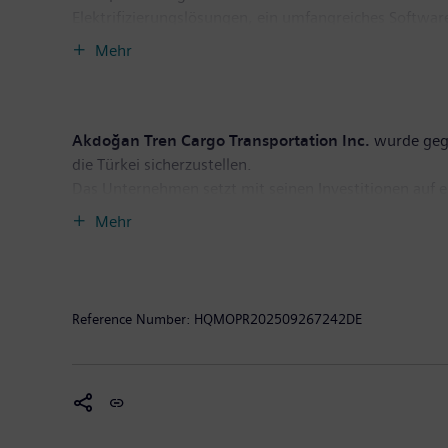
Elektrifizierungslösungen, ein umfangreiches Softwar
Lösungen und durch den Einsatz industrieller künstlich
Mehr
machen, eine nachhaltige Wertsteigerung über den ge
Geschäftsjahr 2024, das am 30. September 2024 ende
beschäftigt. Weitere Informationen finden Sie unter:
w
Akdoğan Tren Cargo Transportation Inc.
wurde gegr
die Türkei sicherzustellen.
Das Unternehmen setzt mit seinen Investitionen auf e
Vorschriften sowohl der Türkei als auch der Europäi
Mehr
an Grenzübergängen strebt Akdoğan Tren Cargo ein N
Schienengüterverkehr ohne Lokomotivwechsel.
Mit diesem Modell werden Güter sicher, schnell und z
effiziente Lösung für Partnerschaften geboten. Akdoğa
Reference Number:
HQMOPR202509267242DE
zugleich zur kommerziellen Integration der Türkei mit
Road Initiative geschaffen werden, die Asien und Euro