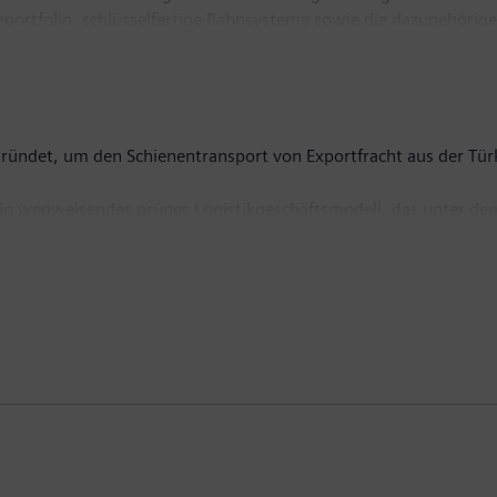
eportfolio, schlüsselfertige Bahnsysteme sowie die dazugehörige
er Intelligenz ermöglicht Siemens Mobility Mobilitätsbetreibern a
samten Lebenszyklus sicherzustellen, den Fahrgastkomfort zu ve
te, hat Siemens Mobility einen Umsatz von 11,4 Milliarden Eu
ww.siemens.de/mobility
.
ündet, um den Schienentransport von Exportfracht aus der Türk
in wegweisendes grünes Logistikgeschäftsmodell, das unter dem P
schen Union übereinstimmt. Mit der Einführung einer Alternat
ovum in der Türkei und der Europäischen Union an: einen unte
uverlässig transportiert und Stakeholdern entlang des Mittleren
n Tren Cargo Transportation Inc. bringt damit nicht nur eine neu
 Europa und zu den Zielen eines nachhaltigen, grünen Transports
pa verbindet.