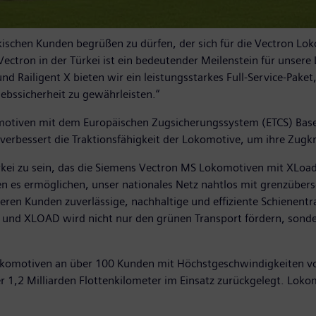
rkischen Kunden begrüßen zu dürfen, der sich für die Vectron L
 Vectron in der Türkei ist ein bedeutender Meilenstein für unsere
nd Railigent X bieten wir ein leistungsstarkes Full-Service-Pake
ebssicherheit zu gewährleisten.“
motiven mit dem Europäischen Zugsicherungssystem (ETCS) Basel
erbessert die Traktionsfähigkeit der Lokomotive, um ihre Zugkr
ürkei zu sein, das die Siemens Vectron MS Lokomotiven mit XLoad
 es ermöglichen, unser nationales Netz nahtlos mit grenzübers
nseren Kunden zuverlässige, nachhaltige und effiziente Schienen
und XLOAD wird nicht nur den grünen Transport fördern, sonde
okomotiven an über 100 Kunden mit Höchstgeschwindigkeiten von 
,2 Milliarden Flottenkilometer im Einsatz zurückgelegt. Lokomo