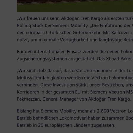
„Wir freuen uns sehr, Akdoğan Tren Kargo als ersten tü
Rolling Stock bei Siemens Mobility. „Die Einführung der
den europäisch-türkischen Güterverkehr. Mit Railcover u
nutzt, um maximale Verfügbarkeit und langfristige Betri
Für den internationalen Einsatz werden die neuen Loko
Zugsicherungssystemen ausgestattet. Das XLoad-Paket v
„Wir sind stolz darauf, das erste Unternehmen in der T
Multisystemfähigkeiten werden die Vectron Lokomotiven
verbinden. Diese Investition stärkt unser Bestreben, u
Korridoren in der gesamten EU mit Siemens Vectron MS 
Pekmezcan, General Manager von Akdoğan Tren Kargo.
Bislang hat Siemens Mobility mehr als 2.800 Vectron L
Betrieb befindlichen Lokomotiven haben zusammen über 1
Betrieb in 20 europäischen Ländern zugelassen.