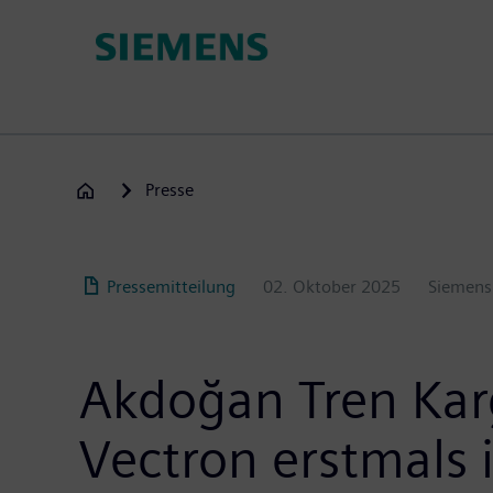
Passar
para
o
conteúdo
principal
Presse
Pressemitteilung
02. Oktober 2025
Siemens
Akdoğan Tren Karg
Vectron erstmals i