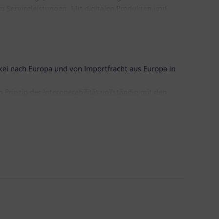
n Serviceleistungen. Mit digitalen Produkten und
uf der ganzen Welt, ihre Infrastruktur intelligent zu
rbessern sowie Verfügbarkeit zu garantieren. Im
ro ausgewiesen und rund 41.900 Menschen weltweit
ei nach Europa und von Importfracht aus Europa in
rinzip der Interoperabilität vollständig mit den
ive zum herkömmlichen System des Lokomotivwechsels
rbrechungsfreien, durchgehenden
 Korridors sowie des Rhein-Donau-Korridors eine
e Vision für den Logistiksektor ein, sondern trägt
 bei, während gleichzeitig Synergien mit der Belt and