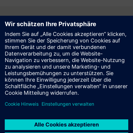
Follow
Press | Company | Siemens
© Siemens 1996 – 2026
Corporate Information
Privacy Notice
Cookie Notice
Terms of Use
Digital ID