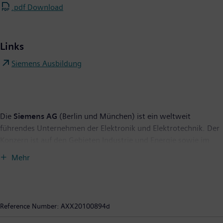
.pdf Download
Links
Siemens Ausbildung
Die
Siemens AG
(Berlin und München) ist ein weltweit
führendes Unternehmen der Elektronik und Elektrotechnik. Der
Konzern ist auf den Gebieten Industrie und Energie sowie im
Gesundheitssektor tätig. Siemens steht seit über 160 Jahren für
Mehr
technische Leistungsfähigkeit, Innovation, Qualität,
Zuverlässigkeit und Internationalität. Siemens ist außerdem
weltweit der größte Anbieter umweltfreundlicher Technologien.
Mit rund 23 Milliarden Euro entfällt knapp ein Drittel des
Reference Number:
AXX20100894d
Konzernumsatzes auf grüne Produkte und Lösungen. Insgesamt