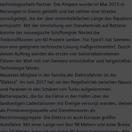
technologischem Partner. Die Ampere wurde im Mai 2015 in
Norwegen in Dienst gestellt und hat seither eine Strecke
zurückgelegt, die der über eineinhalbfachen Länge des Äquators
entspricht. Mit der Umstellung von Dieselantrieb auf Batterie
konnte der norwegische Schiffseigner Norled die
Treibstoffkosten um 60 Prozent senken. Für Fjord1 hat Siemens
nun eine geeignete technische Lösung maßgeschneidert. Durch
diesen Auftrag werden die ersten vier batteriebetriebenen
Fähren der Welt mit von Siemens entwickelter und hergestellter
Technologie fahren.
Neuestes Mitglied in der Familie der Elektrofähren ist die
"Elektra": Im Juni 2017 hat sie den Regelbetrieb zwischen Nauvo
und Parainen in den Schären von Turku aufgenommen.
Batteriepacks, die für die Fähre in den Häfen über die
landseitigen Ladestationen mit Energie versorgt werden, dienen
als Primärenergiequelle und Dieselmotoren als
Notstromaggregate. Die Elektra ist auch Europas größte
Autofähre. Mit einer Länge von fast 98 Metern und einer Breite
von 16 Metern kann sie pro Fahrt 90 Autos transportieren. Alle