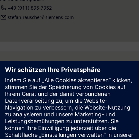
+49 (911) 895-7952
stefan.rauscher@siemens.com
Follow
Press | Company | Siemens
© Siemens 1996 – 2026
Corporate Information