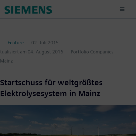
Passar
para
o
conteúdo
principal
Feature
02. Juli 2015
ktualisiert am
04. August 2016
Portfolio Companies
Mainz
Startschuss für weltgrößtes
Elektrolysesystem in Mainz