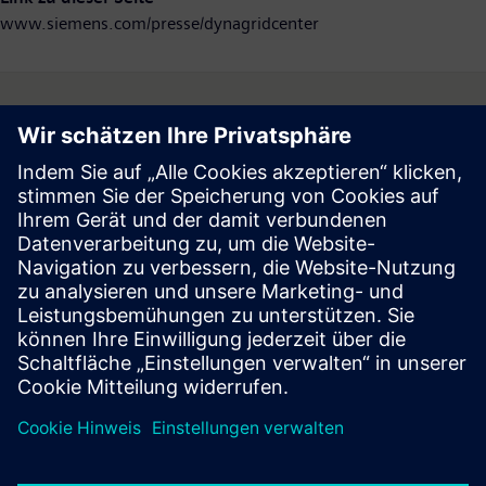
www.siemens.com/presse/dynagridcenter
Follow
Press | Company | Siemens
© Siemens 1996 – 2026
Corporate Information
Privacy Notice
Cookie Notice
Terms of Use