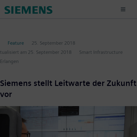
Passar
para
o
conteúdo
principal
Feature
25. September 2018
ktualisiert am
25. September 2018
Smart Infrastructure
Erlangen
Siemens stellt Leitwarte der Zukunft
vor