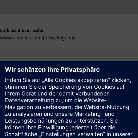
Link zu dieser Seite
www.siemens.com/presse/digi-hub
Follow
Press | Company | Siemens
© Siemens 1996 – 2026
Corporate Information