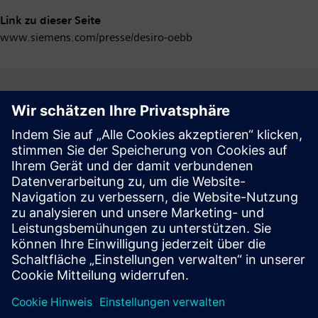
Link zu dieser Seite
www.siemens.com/presse/desiro-oebb
Follow
Press | Company | Siemens
© Siemens 1996 – 2026
Corporate Information
Privacy Notice
Cookie Notice