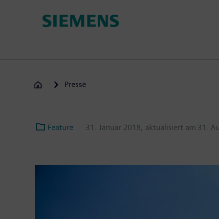
Passar
para
o
conteúdo
principal
Presse
Feature
31. Januar 2018
, aktualisiert am
31. A