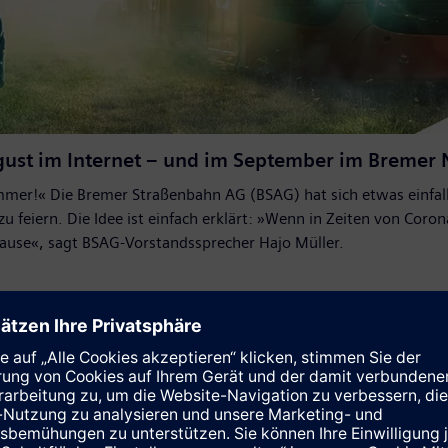
August im Internet – und im September im Bremer
mer!« Die Bremer Straßenbahn AG (BSAG) hat sich etwas einfall
 feiern. Die Idee ist einfach erklärt: »Wenn in Zeiten von Co
ause«, sagt BSAG-Vorstandssprecher Hajo Müller.