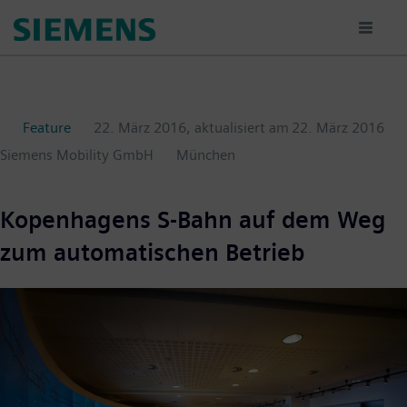
Passar
para
o
conteúdo
principal
Feature
22. März 2016
, aktualisiert am
22. März 2016
Siemens Mobility GmbH
München
Kopenhagens S-Bahn auf dem Weg
zum automatischen Betrieb