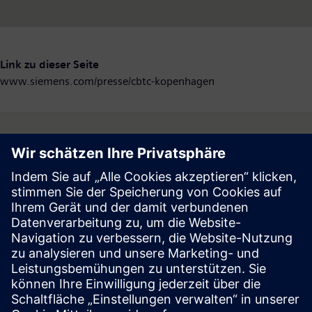
Link zu dieser Seite
www.siemens.com/presse/cbtc-kopenhagen
Follow
Press | Company | Siemens
© Siemens 1996 – 2026
Corporate Information