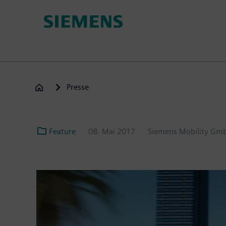
Passar
para
o
conteúdo
principal
Presse
Feature
08. Mai 2017
Siemens Mobility Gm