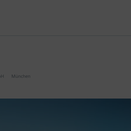
bH
München