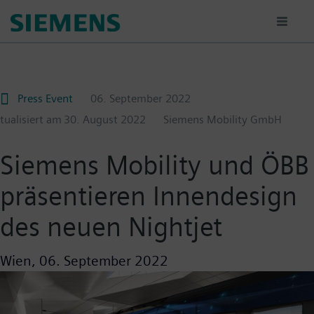
Passar
para
o
conteúdo
principal
Press Event
06. September 2022
ktualisiert am
30. August 2022
Siemens Mobility GmbH
Siemens Mobility und ÖBB
präsentieren Innendesign
des neuen Nightjet
Wien,
06. September 2022