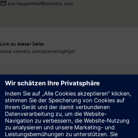
eva.haupenthal@siemens.com
Link zu dieser Seite
www.siemens.com/presse/nightjet
Follow
Press | Company | Siemens
© Siemens 1996 – 2026