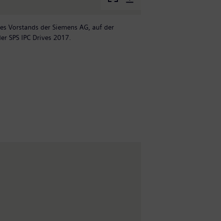
des Vorstands der Siemens AG, auf der
K
er SPS IPC Drives 2017.
S