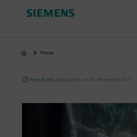
Passar
para
o
conteúdo
principal
Presse
Press Event
, aktualisiert am
30. November 2017