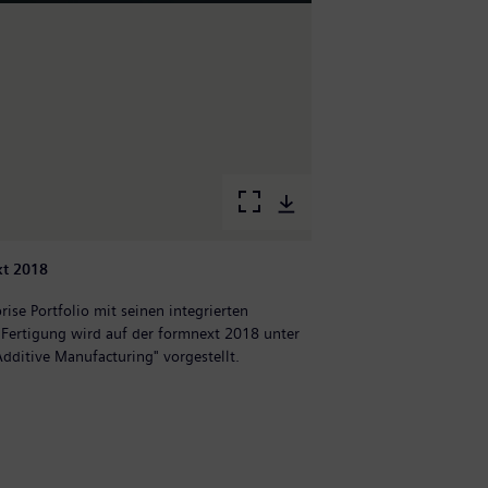
xt 2018
E
i
rise Portfolio mit seinen integrierten
 Fertigung wird auf der formnext 2018 unter
S
dditive Manufacturing" vorgestellt.
S