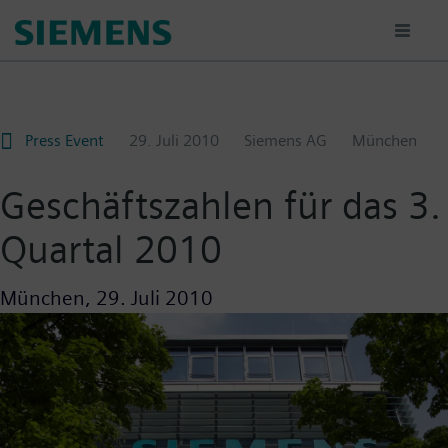
Passar
para
o
conteúdo
principal
Press Event
29. Juli 2010
Siemens AG
München
Geschäftszahlen für das 3.
Quartal 2010
München,
29. Juli 2010