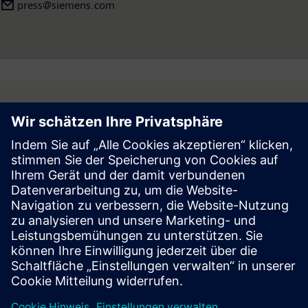
press@siemens.com
Follow
Press | Company | Siemens
© Siemens 1996 – 2026
Corporate Information
Privacy Notice