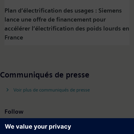
content here and accept that your data will be
Plan d’électrification des usages : Siemens
transmitted to, and processed by, twitter.
lance une offre de financement pour
Please check twitter's data privacy policy for further
information.
accélérer l’électrification des poids lourds en
France
Accept
Communiqués de presse
Voir plus de communiqués de presse
Follow