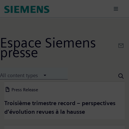
Hopp
til
hovedinnhold
Espace Siemens
presse
All content types
Press Release
06 August 2026
Troisième trimestre record – perspectives
d’évolution revues à la hausse