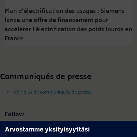
content here and accept that your data will be
Plan d’électrification des usages : Siemens
transmitted to, and processed by, twitter.
lance une offre de financement pour
Please check twitter's data privacy policy for further
information.
accélérer l’électrification des poids lourds en
France
Accept
Communiqués de presse
Voir plus de communiqués de presse
Follow