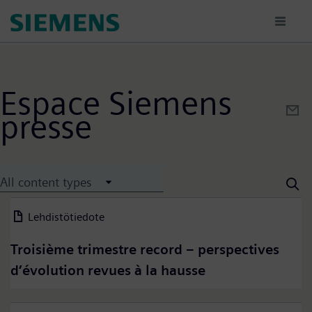
Hyppää
pääsisältöön
Espace Siemens
presse
All content types
Lehdistötiedote
06 August 2026
Troisième trimestre record – perspectives
d’évolution revues à la hausse