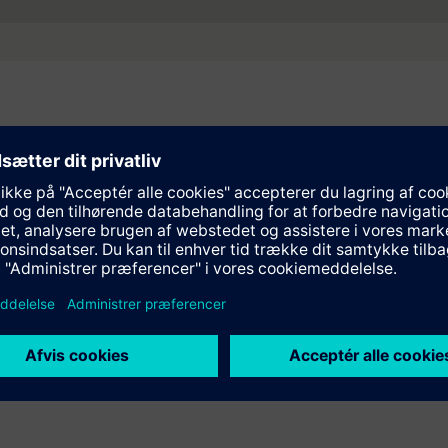
 maintenance en France, avec Technis, pour acc
iat stratégique pour développer la maintenance des futures loco
ce de la maintenance, Siemens Mobility proposera aux futurs opér
rs de Technis à l’expertise de Siemens Mobility dans les services fe
artenariat stratégique pour accélérer l'innovatio
officialisent un partenariat d'envergure destiné aux étudiants, st