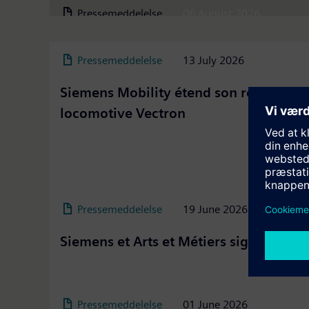
Pressemeddelelse
06 August 2026
Pressemeddelelse
13 July 2026
Siemens Mobility étend son réseau de
locomotive Vectron
Siemens Mobility et Technis signent un partenar
Grâce aux 11 sites de Technis, acteur de référen
Ce partenariat associe le réseau national d’atelie
Pressemeddelelse
19 June 2026
Siemens et Arts et Métiers signent un p
À l'occasion de VivaTech, Siemens et Arts et Métiers 
Pressemeddelelse
01 June 2026