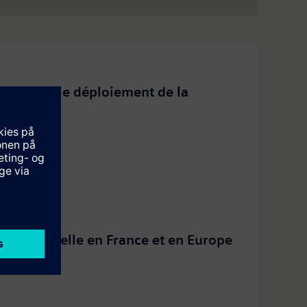
ompagner le déploiement de la
motives Vectron en F...
ateurs de la Vectr...
rroviaires à...
n industrielle en France et en Europe
artups et e...