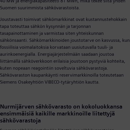
40 MW ja energiakapasiteetti 81 MWh, mikä tekee siitä yhden
Suomen suurimmista sähkövarastoista.
Joustavasti toimivat sähkömarkkinat ovat kustannustehokkain
tapa toteuttaa sähkön kysynnän ja tarjonnan
tasapainottaminen ja varmistaa siten yhteiskunnan
sähkönsaanti. Sähkömarkkinoiden joustotarve on kasvussa, kun
fossiilisia voimalaitoksia korvataan uusiutuvalla tuuli- ja
aurinkoenergialla. Energiajärjestelmään saadaan joustoa
liittämällä sähköverkkoon erilaisia joustoon pystyviä kohteita,
kuten nopeaan reagointiin soveltuvia sähkövarastoja.
Sähkövaraston kaupankäynti reservimarkkinoilla toteutetaan
Siemens Osakeyhtiön VIBECO-tytäryhtiön kautta.
Nurmijärven sähkövarasto on kokoluokkansa
ensimmäisiä kaikille markkinoille liitettyjä
sähkövarastoja