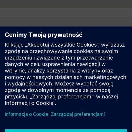
Follow
Hakutulokset | Yhtiö | Siemens
© Siemens 1996 – 2026
Corporate Information
Privacy Policy
Cookie Policy
Terms of use