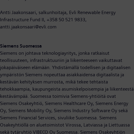
Antti Jaakonsaari, salkunhoitaja, Evli Renewable Energy
Infrastructure Fund II, +358 50 521 9833,
antti.jaakonsaari@evli.com
Siemens Suomessa
Siemens on johtava teknologiayritys, jonka ratkaisut
teollisuuteen, infrastruktuuriin ja liikenteeseen vaikuttavat
jokapäiväiseen elämään. Yhdistämällä todellisen ja digitaalisen
ympäristön Siemens nopeuttaa asiakkaidensa digitaalista ja
kestävän kehityksen murrosta, mikä tekee tehtaista
tehokkaampia, kaupungeista asumiskelpoisempia ja liikenteestä
kestävämpää. Suomessa toimivia Siemens-yhtiöitä ovat
Siemens Osakeyhtiö, Siemens Healthcare Oy, Siemens Energy
Oy, Siemens Mobility Oy, Siemens Industry Software Oy sekä
Siemens Financial Services, sivuliike Suomessa. Siemens
Osakeyhtiöllä on aluetoimistot Virossa, Latviassa ja Liettuassa
sekä tytäryhtiö VIBECO Oy Suomessa. Siemens Osakeyhtiön