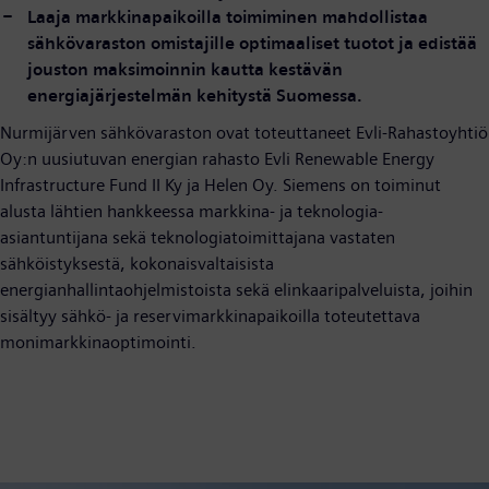
Laaja markkinapaikoilla toimiminen mahdollistaa
sähkövaraston omistajille optimaaliset tuotot ja edistää
jouston maksimoinnin kautta kestävän
energiajärjestelmän kehitystä Suomessa.
Nurmijärven sähkövaraston ovat toteuttaneet Evli-Rahastoyhtiö
Oy:n uusiutuvan energian rahasto Evli Renewable Energy
Infrastructure Fund II Ky ja Helen Oy. Siemens on toiminut
alusta lähtien hankkeessa markkina- ja teknologia-
asiantuntijana sekä teknologiatoimittajana vastaten
sähköistyksestä, kokonaisvaltaisista
energianhallintaohjelmistoista sekä elinkaaripalveluista, joihin
sisältyy sähkö- ja reservimarkkinapaikoilla toteutettava
monimarkkinaoptimointi.