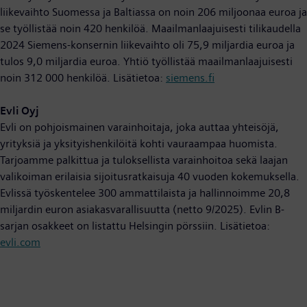
liikevaihto Suomessa ja Baltiassa on noin 206 miljoonaa euroa ja
se työllistää noin 420 henkilöä. Maailmanlaajuisesti tilikaudella
2024 Siemens-konsernin liikevaihto oli 75,9 miljardia euroa ja
tulos 9,0 miljardia euroa. Yhtiö työllistää maailmanlaajuisesti
noin 312 000 henkilöä. Lisätietoa:
siemens.fi
Evli Oyj
Evli on pohjoismainen varainhoitaja, joka auttaa yhteisöjä,
yrityksiä ja yksityishenkilöitä kohti vauraampaa huomista.
Tarjoamme palkittua ja tuloksellista varainhoitoa sekä laajan
valikoiman erilaisia sijoitusratkaisuja 40 vuoden kokemuksella.
Evlissä työskentelee 300 ammattilaista ja hallinnoimme 20,8
miljardin euron asiakasvarallisuutta (netto 9/2025). Evlin B-
sarjan osakkeet on listattu Helsingin pörssiin. Lisätietoa:
evli.com