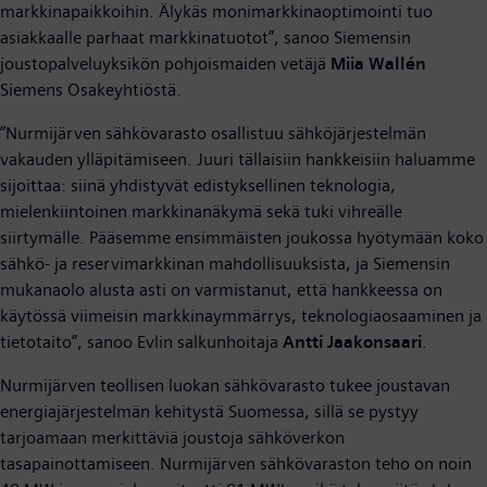
markkinapaikkoihin. Älykäs monimarkkinaoptimointi tuo
asiakkaalle parhaat markkinatuotot”, sanoo Siemensin
joustopalveluyksikön pohjoismaiden vetäjä
Miia Wallén
Siemens Osakeyhtiöstä.
”Nurmijärven sähkövarasto osallistuu sähköjärjestelmän
vakauden ylläpitämiseen. Juuri tällaisiin hankkeisiin haluamme
sijoittaa: siinä yhdistyvät edistyksellinen teknologia,
mielenkiintoinen markkinanäkymä sekä tuki vihreälle
siirtymälle. Pääsemme ensimmäisten joukossa hyötymään koko
sähkö- ja reservimarkkinan mahdollisuuksista, ja Siemensin
mukanaolo alusta asti on varmistanut, että hankkeessa on
käytössä viimeisin markkinaymmärrys, teknologiaosaaminen ja
tietotaito”, sanoo Evlin salkunhoitaja
Antti Jaakonsaari
.
Nurmijärven teollisen luokan sähkövarasto tukee joustavan
energiajärjestelmän kehitystä Suomessa, sillä se pystyy
tarjoamaan merkittäviä joustoja sähköverkon
tasapainottamiseen. Nurmijärven sähkövaraston teho on noin