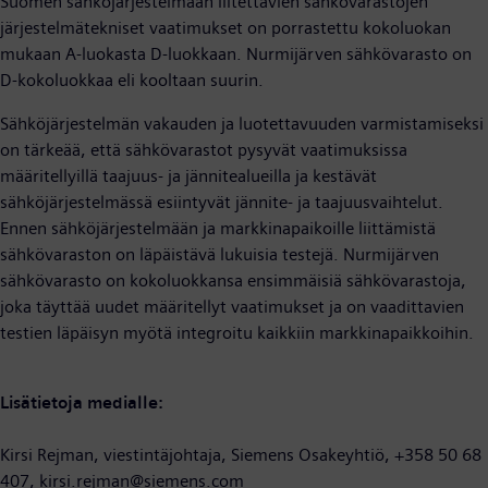
Suomen sähköjärjestelmään liitettävien sähkövarastojen
järjestelmätekniset vaatimukset on porrastettu kokoluokan
mukaan A-luokasta D-luokkaan. Nurmijärven sähkövarasto on
D-kokoluokkaa eli kooltaan suurin.
Sähköjärjestelmän vakauden ja luotettavuuden varmistamiseksi
on tärkeää, että sähkövarastot pysyvät vaatimuksissa
määritellyillä taajuus- ja jännitealueilla ja kestävät
sähköjärjestelmässä esiintyvät jännite- ja taajuusvaihtelut.
Ennen sähköjärjestelmään ja markkinapaikoille liittämistä
sähkövaraston on läpäistävä lukuisia testejä. Nurmijärven
sähkövarasto on kokoluokkansa ensimmäisiä sähkövarastoja,
joka täyttää uudet määritellyt vaatimukset ja on vaadittavien
testien läpäisyn myötä integroitu kaikkiin markkinapaikkoihin.
Lisätietoja medialle:
Kirsi Rejman, viestintäjohtaja, Siemens Osakeyhtiö, +358 50 68
407, kirsi.rejman@siemens.com