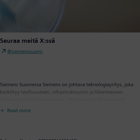
Seuraa meitä X:ssä
@siemenssuomi
Siemens Suomessa Siemens on johtava teknologiayritys, joka
keskittyy teollisuuteen, infrastruktuuriin ja liikenteeseen.
Siemens kehittää teknologiaa, joka muuttaa jokapäiväistä
elämää. Yhdistämällä todellisen ja digitaalisen maailman
Read more
Siemens antaa asiakkailleen mahdollisuuden nopeuttaa
digitaalista ja kestävän kehityksen murrostaan, tehdä tehtaista
tehokkaampia, kaupungeista asumiskelpoisempia ja liikenteestä
kestävämpää. Suomessa toimivia Siemens-yhtiöitä ovat