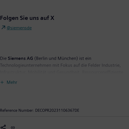
Folgen Sie uns auf X
@siemensde
Die
Siemens AG
(Berlin und München) ist ein
Technologieunternehmen mit Fokus auf die Felder Industrie,
Infrastruktur, Mobilität und Gesundheit. Ressourceneffiziente
Fabriken, widerstandsfähige Lieferketten, intelligente Gebäude
Mehr
und Stromnetze, emissionsarme und komfortable Züge und
eine fortschrittliche Gesundheitsversorgung – das
Unternehmen unterstützt seine Kunden mit Technologien, die
ihnen konkreten Nutzen bieten. Durch die Kombination der
Reference Number:
DECOPR20231106367DE
realen und der digitalen Welten befähigt Siemens seine Kunden,
ihre Industrien und Märkte zu transformieren und verbessert
damit den Alltag für Milliarden von Menschen. Siemens ist