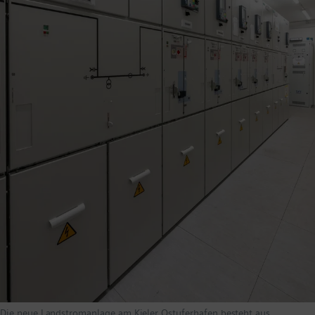
Die neue Landstromanlage am Kieler Ostuferhafen besteht aus