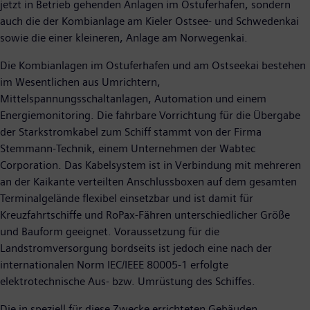
jetzt in Betrieb gehenden Anlagen im Ostuferhafen, sondern
auch die der Kombianlage am Kieler Ostsee- und Schwedenkai
sowie die einer kleineren, Anlage am Norwegenkai.
Die Kombianlagen im Ostuferhafen und am Ostseekai bestehen
im Wesentlichen aus Umrichtern,
Mittelspannungsschaltanlagen, Automation und einem
Energiemonitoring. Die fahrbare Vorrichtung für die Übergabe
der Starkstromkabel zum Schiff stammt von der Firma
Stemmann-Technik, einem Unternehmen der Wabtec
Corporation. Das Kabelsystem ist in Verbindung mit mehreren
an der Kaikante verteilten Anschlussboxen auf dem gesamten
Terminalgelände flexibel einsetzbar und ist damit für
Kreuzfahrtschiffe und RoPax-Fähren unterschiedlicher Größe
und Bauform geeignet. Voraussetzung für die
Landstromversorgung bordseits ist jedoch eine nach der
internationalen Norm IEC/IEEE 80005-1 erfolgte
elektrotechnische Aus- bzw. Umrüstung des Schiffes.
Die in speziell für diese Zwecke errichteten Gebäuden