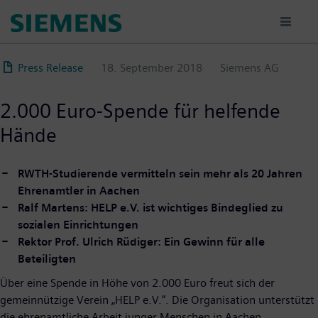
Direkt
zum
Inhalt
Press Release
18. September 2018
Siemens AG
2.000 Euro-Spende für helfende
Hände
RWTH-Studierende vermitteln sein mehr als 20 Jahren
Ehrenamtler in Aachen
Ralf Martens: HELP e.V. ist wichtiges Bindeglied zu
sozialen Einrichtungen
Rektor Prof. Ulrich Rüdiger: Ein Gewinn für alle
Beteiligten
Über eine Spende in Höhe von 2.000 Euro freut sich der
gemeinnützige Verein „HELP e.V.“. Die Organisation unterstützt
die ehrenamtliche Arbeit junger Menschen in Aachen.