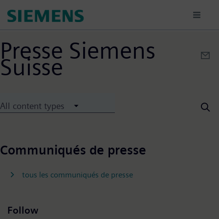
Hoppa
till
huvudinnehåll
Presse Siemens
Suisse
All content types
Communiqués de presse
tous les communiqués de presse
Follow