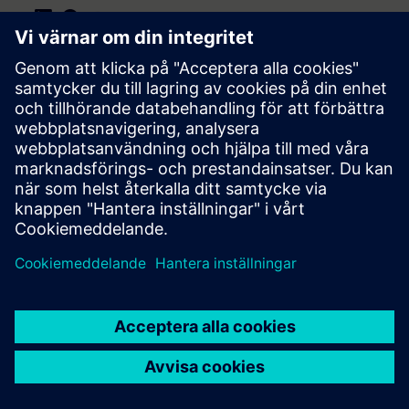
Presse | Siemens
© Siemens 1996 – 2026
Impressum
Datenschutz
Cookie Richtlinien
Nutzungsbedingungen
Digitales Zertifikat