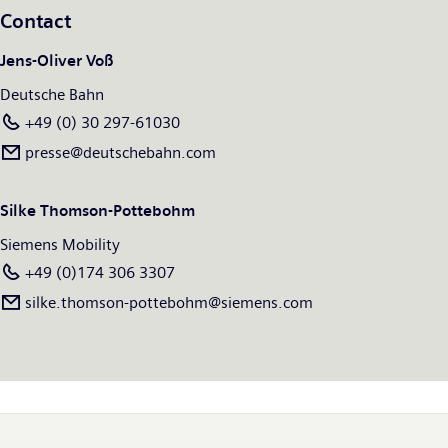
onderneming wereldwijd ongeveer 38.500 medewerkers. Meer
Contact
informatie is beschikbaar op: www.siemens.com/mobility.
Jens-Oliver Voß
Deutsche Bahn
+49 (0) 30 297-61030
presse@deutschebahn.com
Silke Thomson-Pottebohm
Siemens Mobility
+49 (0)174 306 3307
silke.thomson-pottebohm@siemens.com