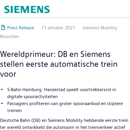
Overslaan
en
naar
de
Press Release
11 oktober 2021
Siemens Mobility
inhoud
Munchen
gaan
Wereldprimeur: DB en Siemens
stellen eerste automatische trein
voor
S-Bahn Hamburg: Hanzestad speelt voortrekkersrol in
digitale spooractiviteiten
Passagiers profiteren van groter spooraanbod en stiptere
treinen
Deutsche Bahn (DB) en Siemens Mobility hebbende eerste trein
ter wereld ontwikkeld die autonoom in het treinverkeer actief