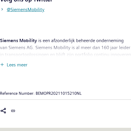
@SiemensMobility
Siemens Mobility
is een afzonderlijk beheerde onderneming
van Siemens AG. Siemens Mobility is al meer dan 160 jaar leider
in transportoplossingen en blijft zijn portfolio continu innoveren
in zijn kernactiviteiten, namelijk rollend materieel,
Lees meer
spoorautomatisering en -elektrificatie, kant-en-klare systemen,
intelligente verkeerssystemen en aanverwante diensten. Door
middel van digitalisering stelt Siemens Mobility
mobiliteitsoperatoren over de hele wereld in staat
Reference Number:
BEMOPR20211015210NL
infrastructuur intelligent te maken, waarde duurzaam te
verhogen over de gehele levenscyclus, de ervaringen van de
passagiers te verbeteren en beschikbaarheid te garanderen. In
het boekjaar 2020, dat eindigde op 30 september 2020, boekte
Siemens Mobility een omzet van € 9,1 miljard en telde de