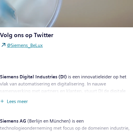
Volg ons op Twitter
@Siemens_BeLux
Siemens Digital Industries (DI)
is een innovatieleider op het
vlak van automatisering en digitalisering. In nauwe
samenwerking met partners en klanten, stuurt DI de digitale
transformatie in de proces- en maakindustrieën aan. Met zijn
Lees meer
Digital Enterprise-portfolio biedt DI ondernemingen van om het
even welke omvang een omvattend End-to-End-aanbod van
producten, oplossingen en diensten om de volledige
Siemens AG
(Berlijn en München) is een
waardeketen te integreren en te digitaliseren. Geoptimaliseerd
technologieonderneming met focus op de domeinen industrie,