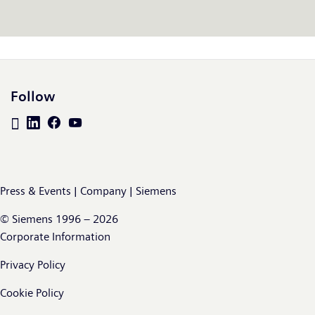
de onderneming wereldwijd zo’n 311.000 medewerkers in
dienst. Meer informatie is beschikbaar op het Internet op
www.siemens.com
.
Follow
Press & Events | Company | Siemens
© Siemens 1996 – 2026
Corporate Information
Privacy Policy
Cookie Policy