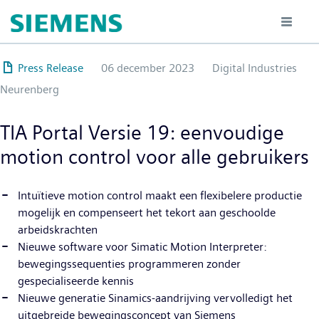
Overslaan
en
naar
de
Press Release
06 december 2023
Digital Industries
inhoud
Neurenberg
gaan
TIA Portal Versie 19: eenvoudige
motion control voor alle gebruikers
Intuïtieve motion control maakt een flexibelere productie
mogelijk en compenseert het tekort aan geschoolde
arbeidskrachten
Nieuwe software voor Simatic Motion Interpreter:
bewegingssequenties programmeren zonder
gespecialiseerde kennis
Nieuwe generatie Sinamics-aandrijving vervolledigt het
uitgebreide bewegingsconcept van Siemens