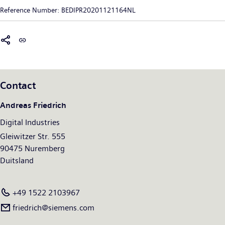
Siemens Digital Industries heeft zijn internationale
de proces- en maakindustrieën. Siemens verbindt de digitale en
Reference Number:
BEDIPR20201121164NL
hoofdkantoor in Nürnberg, Duitsland, en heeft wereldwijd zo’n
de fysieke wereld met elkaar, ten voordele van klanten en de
76.000 medewerkers in dienst.
maatschappij in haar geheel. Met Siemens Mobility, een
toonaangevende leverancier van intelligente
mobiliteitsoplossingen voor spoor- en wegvervoer, geeft
Siemens mee vorm aan de wereldmarkt voor passagiers- en
vrachtdiensten. Dankzij de meerderheidsparticipatie in de
Contact
beursgenoteerde onderneming Siemens Healthineers, is
Siemens ook een wereldwijd toonaangevende leverancier van
Andreas Friedrich
medische technologie en digitale gezondheidszorgdiensten.
Digital Industries
Hiernaast behoudt Siemens een minderheidsparticipatie in
Siemens Energy, een wereldleider op het gebied van
Gleiwitzer Str. 555
elektriciteitstransmissie en -productie; de onderneming is sinds
90475 Nuremberg
28 september 2020 tevens beursgenoteerd. In boekjaar 2020,
Duitsland
afgesloten op 30 september 2020, genereerde de Siemens-
groep een omzet van € 57,1 miljard en een nettowinst van €
+49 1522 2103967
4,2 miljard. Vanaf 30 september 2020 had de onderneming
friedrich@siemens.com
wereldwijd zo’n 293.000 medewerkers in dienst. Meer
informatie is beschikbaar op het Internet op