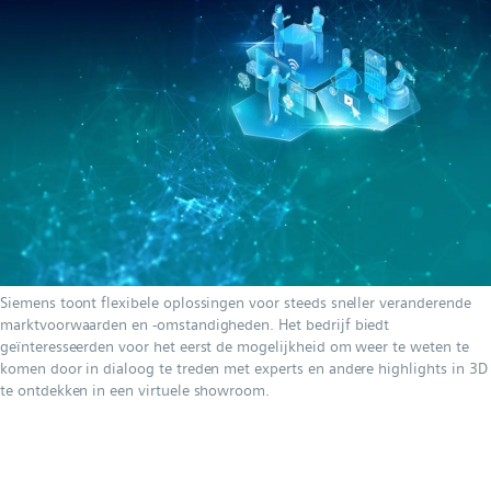
Siemens toont flexibele oplossingen voor steeds sneller veranderende
marktvoorwaarden en -omstandigheden. Het bedrijf biedt
geïnteresseerden voor het eerst de mogelijkheid om weer te weten te
komen door in dialoog te treden met experts en andere highlights in 3D
te ontdekken in een virtuele showroom.