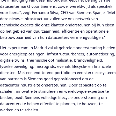
"De inhuldiging van deze hub onderstreept het belang van de
datacentermarkt voor Siemens, zowel wereldwijd als specifiek
voor Iberia", zegt Fernando Silva, CEO van Siemens Spanje. "Met
deze nieuwe infrastructuur zullen we ons netwerk van
technische experts die onze klanten ondersteunen bij hun eisen
op het gebied van duurzaamheid, efficiëntie en operationele
betrouwbaarheid van hun datacenters vermenigvuldigen."
Het expertteam in Madrid zal uitgebreide ondersteuning bieden
voor energieoplossingen, infrastructuurbeheer, automatisering,
digitale twins, thermische optimalisatie, brandveiligheid,
fysieke beveiliging, microgrids, evenals lifecycle- en financiële
diensten. Met een end-to-end portfolio en een sterk ecosysteem
van partners is Siemens goed gepositioneerd om de
datacenterindustrie te ondersteunen. Door capaciteit op te
schalen, innovatie te stimuleren en wereldwijde expertise te
bieden, biedt Siemens volledige lifecycle ondersteuning om
datacenters te helpen effectief te plannen, te bouwen, te
werken en te schalen.