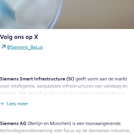
Volg ons op X
@Siemens_BeLux
Siemens Smart Infrastructure (SI)
geeft vorm aan de markt
voor intelligente, aanpasbare infrastructuren van vandaag en
morgen. Het bedrijf speelt in op de urgente uitdagingen van
verstedelijking en klimaatverandering door energiesystemen,
Lees meer
gebouwen en industrieën met elkaar te verbinden. Siemens
Smart Infrastructure biedt klanten een volledig end-to-end-
portfolio uit één hand – met producten, systemen, oplossingen
Siemens AG
(Berlijn en München) is een toonaangevende
en diensten vanaf het punt van energieopwekking tot aan
technologieonderneming met focus op de domeinen industrie,