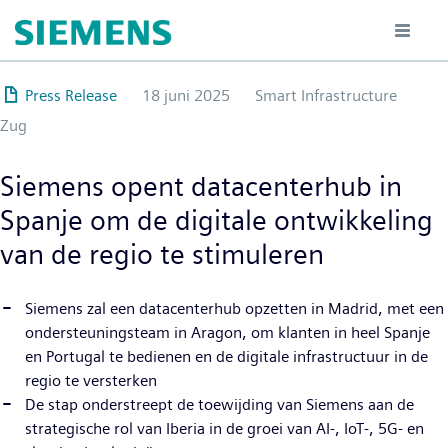
Overslaan
en
naar
de
Press Release
18 juni 2025
Smart Infrastructure
inhoud
Zug
gaan
Siemens opent datacenterhub in
Spanje om de digitale ontwikkeling
van de regio te stimuleren
Siemens zal een datacenterhub opzetten in Madrid, met een
ondersteuningsteam in Aragon, om klanten in heel Spanje
en Portugal te bedienen en de digitale infrastructuur in de
regio te versterken
De stap onderstreept de toewijding van Siemens aan de
strategische rol van Iberia in de groei van AI-, IoT-, 5G- en