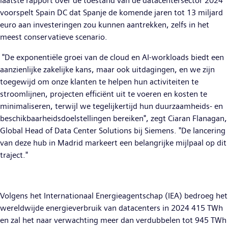
laatste rapport over de toestand van de datacentersector 2024
voorspelt Spain DC dat Spanje de komende jaren tot 13 miljard
euro aan investeringen zou kunnen aantrekken, zelfs in het
meest conservatieve scenario.
"De exponentiële groei van de cloud en AI-workloads biedt een
aanzienlijke zakelijke kans, maar ook uitdagingen, en we zijn
toegewijd om onze klanten te helpen hun activiteiten te
stroomlijnen, projecten efficiënt uit te voeren en kosten te
minimaliseren, terwijl we tegelijkertijd hun duurzaamheids- en
beschikbaarheidsdoelstellingen bereiken", zegt Ciaran Flanagan,
Global Head of Data Center Solutions bij Siemens. "De lancering
van deze hub in Madrid markeert een belangrijke mijlpaal op dit
traject."
Volgens het Internationaal Energieagentschap (IEA) bedroeg het
wereldwijde energieverbruik van datacenters in 2024 415 TWh
en zal het naar verwachting meer dan verdubbelen tot 945 TWh