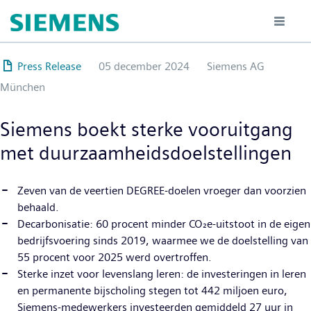
Overslaan
en
naar
de
Press Release
05 december 2024
Siemens AG
inhoud
München
gaan
Siemens boekt sterke vooruitgang
met duurzaamheidsdoelstellingen
Zeven van de veertien DEGREE-doelen vroeger dan voorzien
behaald.
Decarbonisatie: 60 procent minder CO₂e-uitstoot in de eigen
bedrijfsvoering sinds 2019, waarmee we de doelstelling van
55 procent voor 2025 werd overtroffen.
Sterke inzet voor levenslang leren: de investeringen in leren
en permanente bijscholing stegen tot 442 miljoen euro,
Siemens-medewerkers investeerden gemiddeld 27 uur in