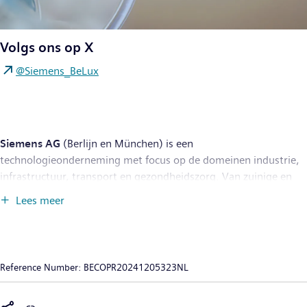
Volgs ons op X
@Siemens_BeLux
Siemens AG
(Berlijn en München) is een
technologieonderneming met focus op de domeinen industrie,
infrastructuur, transport en gezondheidszorg. Van zuinige en
ecologische fabrieken, veerkrachtige toeleveringsketens en
Lees meer
slimmere gebouwen en stroomnetten tot groenere en
comfortabelere vervoersoplossingen en geavanceerde
gezondheidszorg, ontwikkelt de onderneming doelgerichte
technologie die voor haar klanten meerwaarde creëert. Door de
Reference Number:
BECOPR20241205323NL
reële en digitale wereld te combineren, biedt Siemens haar
klanten mogelijkheden om hun bedrijfssectoren en markten te