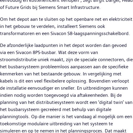
eenvoudig en kostenefficiënt verlopen”, zegt Birgit Dargel, Head
of Future Grids bij Siemens Smart Infrastructure.
Om het depot aan te sluiten op het openbare net en elektriciteit
in het gebouw te verdelen, installeert Siemens ook
transformatoren en een Sivacon S8-laagspanningsschakelbord.
De afzonderlijke laadpunten in het depot worden dan gevoed
via een Sivacon 8PS-busbar. Wat deze vorm van
stroomdistributie uniek maakt, zijn de speciale connectoren, die
het busbarsysteem probleemloos aanpassen aan de specifieke
kenmerken van het bestaande gebouw. In vergelijking met
kabels is dit een veel flexibelere oplossing. Bovendien verloopt
de installatie eenvoudiger en sneller. En uitbreidingen kunnen
indien nodig worden toegevoegd via aftakeenheden. Bij de
planning van het distributiesysteem wordt een ‘digital twin’ van
het busbarsysteem gecreëerd met behulp van digitale
planningtools. Op die manier is het vandaag al mogelijk om een
toekomstige modulaire uitbreiding van het systeem te
simuleren en op te nemen in het planningsproces. Dat maakt