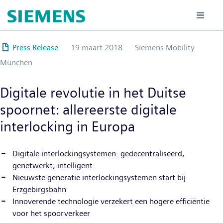
Overslaan
en
naar
de
Press Release
19 maart 2018
Siemens Mobility
inhoud
München
gaan
Digitale revolutie in het Duitse
spoornet: allereerste digitale
interlocking in Europa
Digitale interlockingsystemen: gedecentraliseerd,
genetwerkt, intelligent
Nieuwste generatie interlockingsystemen start bij
Erzgebirgsbahn
Innoverende technologie verzekert een hogere efficiëntie
voor het spoorverkeer