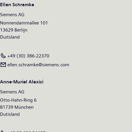
Siemens generated revenue of €83.0 billion and net income of
Ellen Schramke
€6.1 billion. At the end of September 2018, the company had
Siemens AG
around 379,000 employees worldwide. Further information is
available on the Internet at
Nonnendammallee 101
www.siemens.com
.
13629 Berlijn
Duitsland
+49 (30) 386-22370
ellen.schramke@siemens.com
Anne-Muriel Alexici
Siemens AG
Otto-Hahn-Ring 6
81739 München
Dutisland