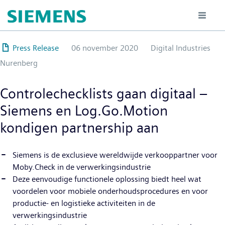
Overslaan
en
naar
de
Press Release
06 november 2020
Digital Industries
inhoud
Nurenberg
gaan
Controlechecklists gaan digitaal –
Siemens en Log.Go.Motion
kondigen partnership aan
Siemens is de exclusieve wereldwijde verkooppartner voor
Moby.Check in de verwerkingsindustrie
Deze eenvoudige functionele oplossing biedt heel wat
voordelen voor mobiele onderhoudsprocedures en voor
productie- en logistieke activiteiten in de
verwerkingsindustrie