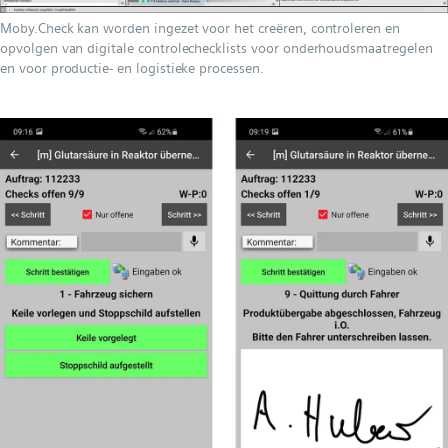
Moby.Check kan worden ingezet voor het creëren, controleren en
opvolgen van digitale controlechecklists voor onderhoudsmaatregelen
en voor productie- en logistieke processen.