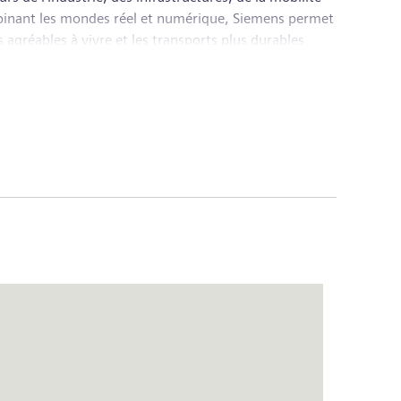
ombinant les mondes réel et numérique, Siemens permet
s agréables à vivre et les transports plus durables.
leader mondial des technologies médicales qui innove
e groupe Siemens a enregistré un chiffre d'affaires de
iron 312 000 personnes dans le monde sur la base des