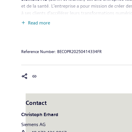
et de la santé. L'entreprise a pour mission de créer 
à ses clients d'accélérer leurs transformations numériqu
Siemens détient également une participation majorita
Read more
dans le domaine de la santé. Pour tous. Partout. Durab
75,9 milliards d'euros et un bénéfice net de 9,0 mill
activités poursuivies. Pour plus d'informations, con
Reference Number:
BECOPR20250414334FR
Contact
Christoph Erhard
Siemens AG