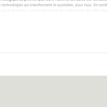
des technologies qui transforment le quotidien, pour tous. En c
es et durables, rendant les usines plus efficientes, les villes plu
ire dans l'entreprise cotée en bourse Siemens Healthineers, un 
lement. Au titre de l'exercice 2024, clos le 30 septembre 2024, l
iards d'euros. Au 30 septembre 2024, l'entreprise employait env
sultez www.siemens.com.