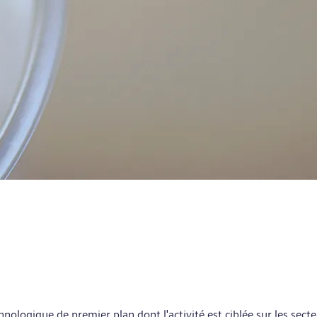
nologique de premier plan dont l'activité est ciblée sur les secteu