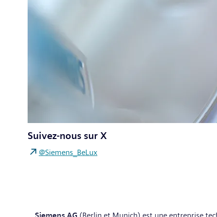
Suivez-nous sur X
@Siemens_BeLux
Siemens AG
(Berlin et Munich) est une entreprise tech