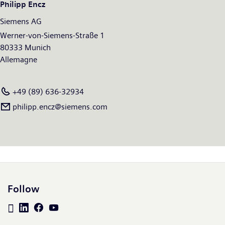
Philipp Encz
€6.1 billion. At the end of September 2018, the company had
Siemens AG
around 379,000 employees worldwide. Further information is
available on the Internet at
Werner-von-Siemens-Straße 1
www.siemens.com
.
80333 Munich
Allemagne
+49 (89) 636-32934
philipp.encz@siemens.com
Follow