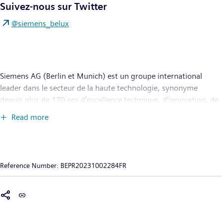
Suivez-nous sur Twitter
@siemens_belux
Siemens AG (Berlin et Munich) est un groupe international
leader dans le secteur de la haute technologie, synonyme
depuis plus de 170 ans d’excellence technique, d’innovation, de
qualité, de fiabilité et de présence globale. L’entreprise est
Read more
active dans toutes les régions du globe et opère principalement
dans les domaines de la production et de la distribution
d’électricité, des infrastructures intelligentes pour les bâtiments
et les systèmes énergétiques décentralisés, ainsi que de
Reference Number:
BEPR20231002284FR
l'automatisation et de la digitalisation dans les industries
manufacturières et des procédés. À travers son entreprise
autonome Siemens Mobility, principal fournisseur de solutions
de mobilité intelligentes pour le transport ferroviaire et routier,
Siemens est un acteur majeur du marché mondial des services