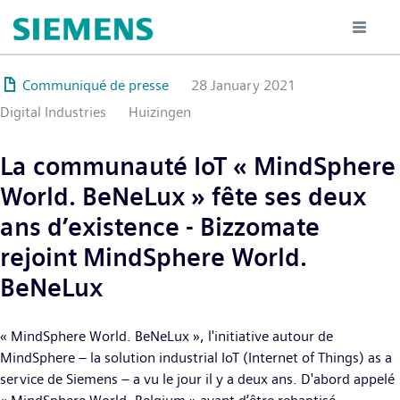
Hoppa
till
huvudinnehåll
Communiqué de presse
28 January 2021
Digital Industries
Huizingen
La communauté IoT « MindSphere
World. BeNeLux » fête ses deux
ans d’existence -
Bizzomate
rejoint MindSphere World.
BeNeLux
« MindSphere World. BeNeLux », l'initiative autour de
MindSphere – la solution industrial IoT (Internet of Things) as a
service de Siemens – a vu le jour il y a deux ans. D'abord appelé