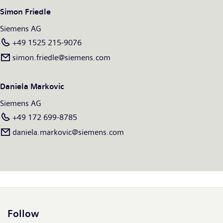
l’entreprise comptait un effectif mondial de près de 311 000
Simon Friedle
salariés. Pour de plus amples informations, retrouvez-nous sur
Internet à l’adresse :
www.siemens.com
.
Siemens AG
+49 1525 215-9076
simon.friedle@siemens.com
Daniela Markovic
Siemens AG
+49 172 699-8785
daniela.markovic@siemens.com
Follow