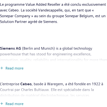
Le programme Value Added Reseller a été conclu exclusivement
avec Cebeo. La société Vandecappelle, qui, en tant que «
Sonepar Company » au sein du groupe Sonepar Belgium, est un
Solution Partner agréé de Siemens.
Siemens AG
(Berlin and Munich) is a global technology
powerhouse that has stood for engineering excellence,
innovation, quality, reliability and internationality for more than
170 years. The company is active around the globe, focusing on
Read more
the areas of electrification, automation and digitalization. One
of the largest producers of energy-efficient, resource-saving
technologies, Siemens is a leading supplier of efficient power
L’entreprise
Cebeo
, basée à Waregem, a été fondée en 1922 à
generation and power transmission solutions and a pioneer in
Courtrai par Charles Bultiauw. Elle est spécialisée dans la
infrastructure solutions as well as automation, drive and
distribution de matériel électrotechnique, les services
software solutions for industry. With its publicly listed
techniques et les solutions pour les secteurs résidentiel, non
Read more
subsidiary Siemens Healthineers AG, the company is also a
résidentiel et industriel. L’entreprise a connu une croissance