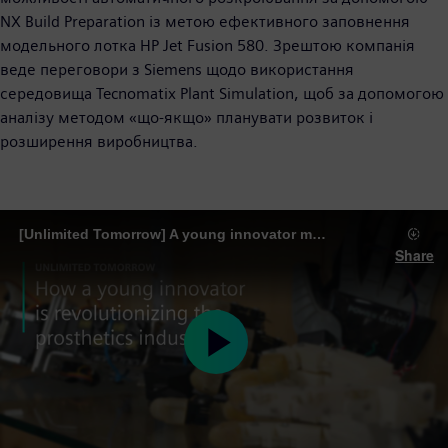
NX Build Preparation із метою ефективного заповнення
модельного лотка HP Jet Fusion 580. Зрештою компанія
веде переговори з Siemens щодо використання
середовища Tecnomatix Plant Simulation, щоб за допомогою
аналізу методом «що-якщо» планувати розвиток і
розширення виробництва.
[Unlimited Tomorrow] A young innovator makes prosthetics personalized, inexpensive…and empowering
Share
Play