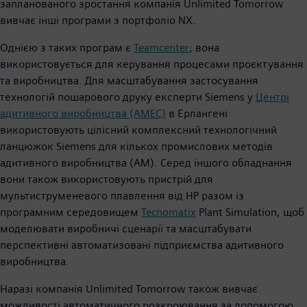
запланованого зростання компанія Unlimited Tomorrow
вивчає інші програми з портфоліо NX.
Однією з таких програм є
Teamcenter
; вона
використовується для керування процесами проєктування
та виробництва. Для масштабування застосування
технологій пошарового друку експерти Siemens у
Центрі
адитивного виробництва (AMEC)
в Ерлангені
використовують цілісний комплексний технологічний
ланцюжок Siemens для кількох промислових методів
адитивного виробництва (AM). Серед іншого обладнання
вони також використовують пристрій для
мультиструменевого плавлення від HP разом із
програмним середовищем
Tecnomatix
Plant Simulation, щоб
моделювати виробничі сценарії та масштабувати
перспективні автоматизовані підприємства адитивного
виробництва.
Наразі компанія Unlimited Tomorrow також вивчає
можливості автоматичного розкроювання за допомогою