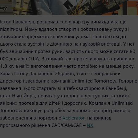
Істон Лашапель розпочав свою кар’єру винахідника ще
підлітком. Йому вдалося створити роботизовану руку зі
звичайних предметів знайдених удома. Поштовхом до
цього стала зустріч із дівчиною на науковій виставці. У неї
був звичайний протез руки, вартість якого може сягати 80
000 доларів США. Зазвичай такі протези важать приблизно
1,8 кг, а на їх виготовлення часто потрібно не менше року.
Зараз Істону Лашапелю 26 років, і він – генеральний
директор і засновник компанії Unlimited Tomorrow. Головне
завдання цього стартапу зі штаб-квартирою в Райнбеці,
штат Нью-Йорк, полягає у створенні доступних, легких і
якісних протезів для дітей і дорослих. Компанія Unlimited
Tomorrow виконує розробку за допомогою програмного
забезпечення з портфоліо
Xcelerator
, наприклад
програмного рішення CAD/CAM/CAE –
NX
.