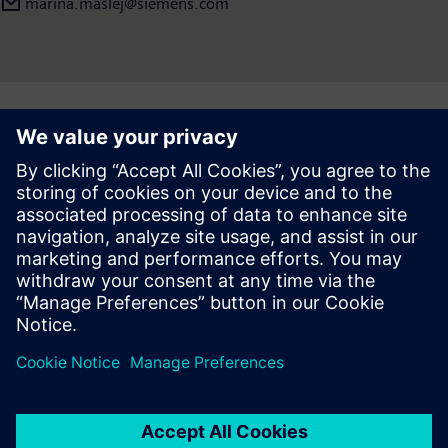
marina.maslej@siemens.com
світу. Дізнатися більше про компанію можна на сторінці:
www.siemens.com
і
www.twitter.com/siemens_press
Follow
Press | Company | Siemens
© Siemens 1996 – 2026
Конфіденційність
Правила користування
Цифровий сертифікат