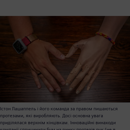
Істон Лашаппель і його команда за правом пишаються
протезами, які виробляють. Досі основна увага
приділялася верхнім кінцівкам. Інноваційні винаходи
компанії спричинили бум на ринку протезів рук (не в