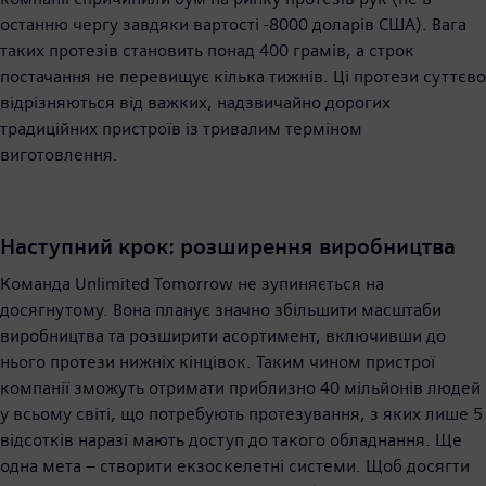
останню чергу завдяки вартості -8000 доларів США). Вага
таких протезів становить понад 400 грамів, а строк
постачання не перевищує кілька тижнів. Ці протези суттєво
відрізняються від важких, надзвичайно дорогих
традиційних пристроїв із тривалим терміном
виготовлення.
Наступний крок: розширення виробництва
Команда Unlimited Tomorrow не зупиняється на
досягнутому. Вона планує значно збільшити масштаби
виробництва та розширити асортимент, включивши до
нього протези нижніх кінцівок. Таким чином пристрої
компанії зможуть отримати приблизно 40 мільйонів людей
у всьому світі, що потребують протезування, з яких лише 5
відсотків наразі мають доступ до такого обладнання. Ще
одна мета – створити екзоскелетні системи. Щоб досягти