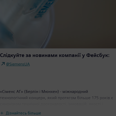
Слідкуйте за новинами компанії у Фейсбук:
@SiemensUA
«Сіменс АГ» (Берлін і Мюнхен) - міжнародний
технологічний концерн, який протягом більше 175 років є
синонімом технічної досконалості, інновацій, якості і
надійності і проявляє глобальний підхід до бізнесу.
Дізнайтесь більше