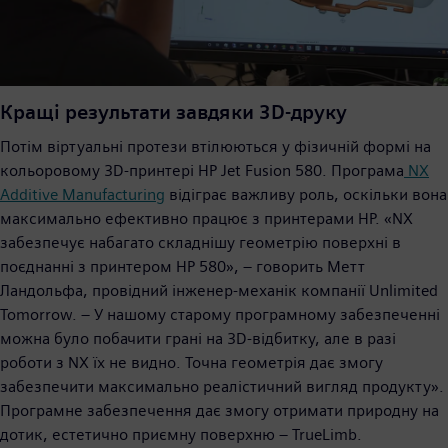
Кращі результати завдяки 3D-друку
Потім віртуальні протези втілюються у фізичній формі на
кольоровому 3D-принтері HP Jet Fusion 580. Програма
NX
Additive Manufacturing
відіграє важливу роль, оскільки вона
максимально ефективно працює з принтерами HP. «NX
забезпечує набагато складнішу геометрію поверхні в
поєднанні з принтером HP 580», – говорить Метт
Ландольфа, провідний інженер-механік компанії Unlimited
Tomorrow. – У нашому старому програмному забезпеченні
можна було побачити грані на 3D-відбитку, але в разі
роботи з NX їх не видно. Точна геометрія дає змогу
забезпечити максимально реалістичний вигляд продукту».
Програмне забезпечення дає змогу отримати природну на
дотик, естетично приємну поверхню – TrueLimb.