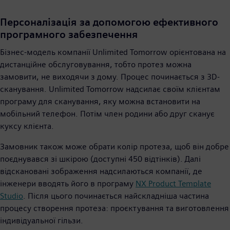
Персоналізація за допомогою ефективного
програмного забезпечення
Бізнес-модель компанії Unlimited Tomorrow орієнтована на
дистанційне обслуговування, тобто протез можна
замовити, не виходячи з дому. Процес починається з 3D-
сканування. Unlimited Tomorrow надсилає своїм клієнтам
програму для сканування, яку можна встановити на
мобільний телефон. Потім член родини або друг сканує
куксу клієнта.
Замовник також може обрати колір протеза, щоб він добре
поєднувався зі шкірою (доступні 450 відтінків). Далі
відскановані зображення надсилаються компанії, де
інженери вводять його в програму
NX Product Template
Studio
. Після цього починається найскладніша частина
процесу створення протеза: проєктування та виготовлення
індивідуальної гільзи.