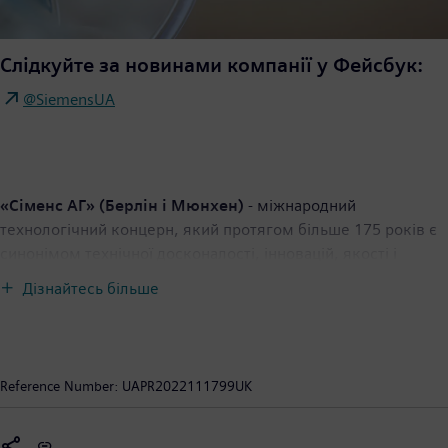
Слідкуйте за новинами компанії у Фейсбук:
@SiemensUA
«Сіменс АГ» (Берлін і Мюнхен)
- міжнародний
технологічний концерн, який протягом більше 175 років є
синонімом технічної досконалості, інновацій, якості і
надійності і проявляє глобальний підхід до бізнесу.
Дізнайтесь більше
Компанія веде свою діяльність у багатьох країнах світу і
спеціалізується в таких областях, як інтелектуальна
інфраструктура для будівель і розподілені енергосистеми,
автоматизація і цифровізация промислових галузей.
Reference Number:
UAPR2022111799UK
Siemens об'єднує цифровий та фізичний світи заради
створення додаткової цінності для суспільства та
споживачів. Завдяки «Транспортним рішенням Siemens»,