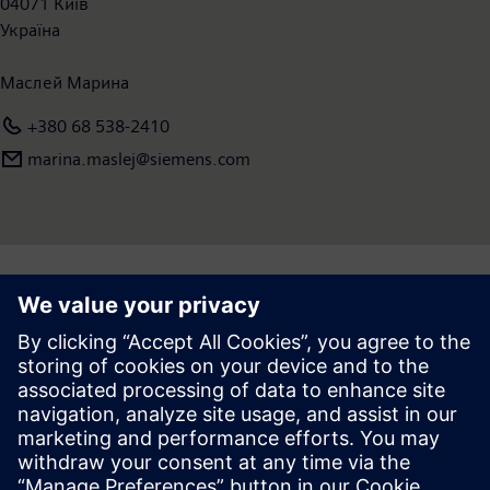
04071 Київ
фокусуючись на електрифікації, автоматизації та
Україна
цифровізації, є одним з провідних постачальників
продукції, послуг та комплексних рішень для модернізації
Маслей Марина
ключових галузей промислового і енергетичного
комплексів України. Головний офіс компанії розташований
+380 68 538-2410
в Києві, філії – в Дніпрі, Одесі, Харкові, Львові та Кривому
marina.maslej@siemens.com
Розі. Більш детальна інформація доступна на Інтернет-сайті:
www.siemens.ua.
Follow
Press | Company | Siemens