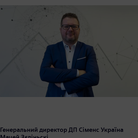
Генеральний директор ДП Сіменс Україна
Мачей Зєліньскі