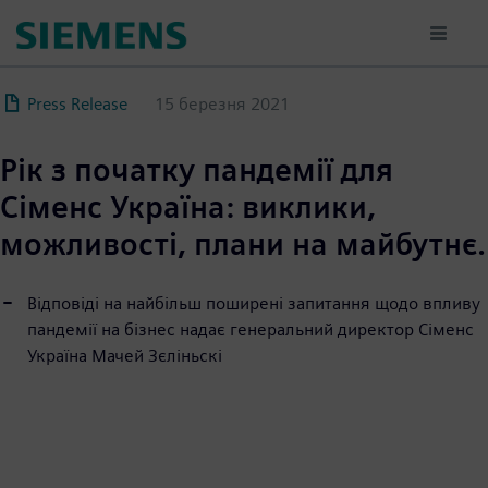
Перейти
до
основного
вмісту
Press Release
15 березня 2021
Р
ік з початку пандемії для
Сіменс Україна: виклики,
можливості, плани на майбутнє.
Відповіді на найбільш поширені запитання щодо впливу
пандемії на бізнес надає генеральний директор Сіменс
Україна Мачей Зєліньскі