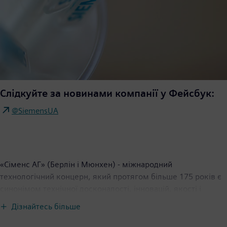
Слідкуйте за новинами компанії у Фейсбук:
@SiemensUA
«Сіменс АГ» (Берлін і Мюнхен) - міжнародний
технологічний концерн, який протягом більше 175 років є
синонімом технічної досконалості, інновацій, якості і
надійності і проявляє глобальний підхід до бізнесу.
Дізнайтесь більше
Компанія веде свою діяльність у багатьох країнах світу і
спеціалізується в таких областях, як інтелектуальна