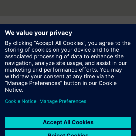
Follow
Press | Company | Siemens
© Siemens 1996 – 2026
Конфіденційність
Правила користування
Цифровий сертифікат