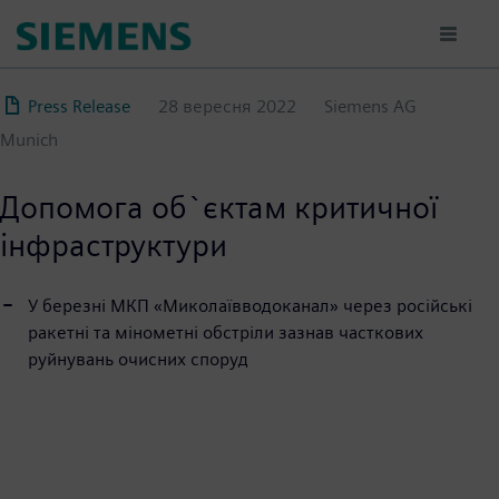
Перейти
до
основного
вмісту
Press Release
28 вересня 2022
Siemens AG
Munich
Допомога об`єктам критичної
інфраструктури
У березні МКП «Миколаївводоканал» через російські
ракетні та мінометні обстріли зазнав часткових
руйнувань очисних споруд