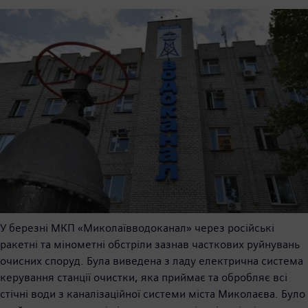
У березні МКП «Миколаївводоканал» через російські
ракетні та мінометні обстріли зазнав часткових руйнувань
очисних споруд. Була виведена з ладу електрична система
керування станції очистки, яка приймає та обробляє всі
стічні води з каналізаційної системи міста Миколаєва. Було