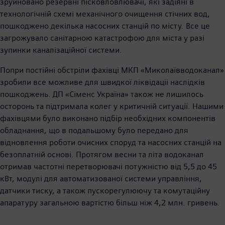
зруйновано резервні пісковловлювачі, які задіяні в
технологічній схемі механічного очищення стічних вод,
пошкоджено декілька насосних станцій по місту. Все це
загрожувало санітарною катастрофою для міста у разі
зупинки каналізаційної системи.
Попри постійні обстріли фахівці МКП «Миколаївводоканал»
зробили все можливе для швидкої ліквідаціі наслідків
пошкоджень. ДП «Сіменс Україна» також не лишилось
осторонь та підтримала колег у критичній ситуації. Нашими
фахівцями було виконано підбір необхідних компонентів
обладнання, що в подальшому було передано для
відновлення роботи очисних споруд та насосних станцій на
безоплатній основі. Протягом весни та літа водоканал
отримав частотні перетворювачі потужністю від 5,5 до 45
кВт, модулі для автоматизованої системи управління,
датчики тиску, а також пускорегулюючу та комутаційну
апаратуру загальною вартістю більш ніж 4,2 млн. гривень.