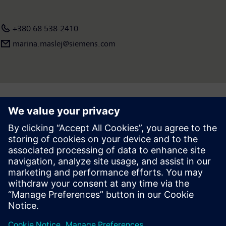
У 2021 фінансовому році, що завершився 30 вересня, 2021
р., оборот концерну склав 62.3 млрд. Євро, а чистий
прибуток – 6.7 млрд. Євро. На кінець вересня 2021 року в
+380 68 538-2410
Siemens працювало 303 тисячі співробітників по всьому
marina.maslej@siemens.com
світу. Дізнатися більше про компанію можна на
сторінці:
www.siemens.com
і
www.twitter.com/siemens_press
Follow
Press | Company | Siemens
© Siemens 1996 – 2026