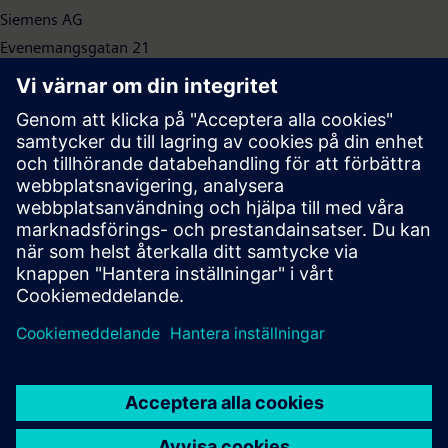
Siemens AG
Evenemangsgatan 21
169 79 Solna
Sverige
+46 87 28 14 42
lisa.frykman@siemens.com
Press | Company | Siemens
© Siemens 1996 – 2026