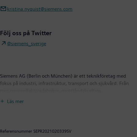
kristina.nyquist@siemens.com
Följ oss på Twitter
@siemens_sverige
Siemens AG (Berlin och München) är ett teknikföretag med
fokus på industri, infrastruktur, transport och sjukvård. Från
mer resurseffektiva fabriker, motståndskraftiga
leverantörskedjor och smartare byggnader och elnät, till renare
Läs mer
och bekvämare transporter samt avancerad sjukvård, utvecklar
företaget teknik med syfte att skapa verkligt värde för kunder
och användare. Genom att kombinera den verkliga och den
digitala världen ger Siemens sina kunder förutsättningar att
Referensnummer
SEPR2021020339SV
transformera sina verksamheter och marknader och hjälper