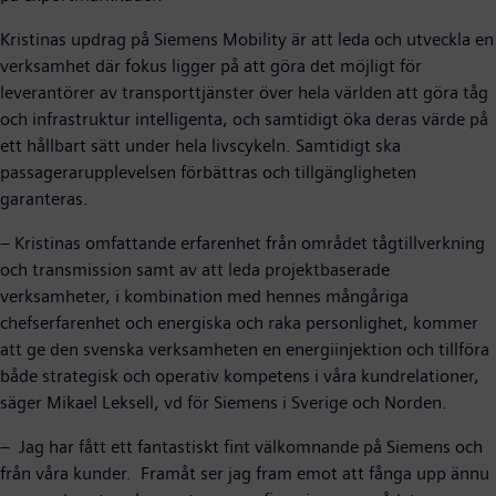
Kristinas updrag på Siemens Mobility är att leda och utveckla en
verksamhet där fokus ligger på att göra det möjligt för
leverantörer av transporttjänster över hela världen att göra tåg
och infrastruktur intelligenta, och samtidigt öka deras värde på
ett hållbart sätt under hela livscykeln. Samtidigt ska
passagerarupplevelsen förbättras och tillgängligheten
garanteras.
– Kristinas omfattande erfarenhet från området tågtillverkning
och transmission samt av att leda projektbaserade
verksamheter, i kombination med hennes mångåriga
chefserfarenhet och energiska och raka personlighet, kommer
att ge den svenska verksamheten en energiinjektion och tillföra
både strategisk och operativ kompetens i våra kundrelationer,
säger Mikael Leksell, vd för Siemens i Sverige och Norden.
– Jag har fått ett fantastiskt fint välkomnande på Siemens och
från våra kunder. Framåt ser jag fram emot att fånga upp ännu