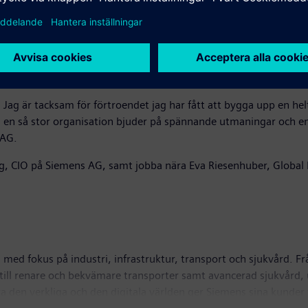
T-system för att på bästa sätt stötta koncernens ambitiösa hållb
n i uppdrag att säkerställa att det finns en hållbarhetsstrategi
surseffektivt och cirkulärt. Ett prioriterat uppdrag för Helena k
ive (CSRD), som träder i kraft från och med januari 2025.
 Jag är tacksam för förtroendet jag har fått att bygga upp en helt
et i en så stor organisation bjuder på spännande utmaningar och e
 AG.
ig, CIO på Siemens AG, samt jobba nära Eva Riesenhuber, Global 
med fokus på industri, infrastruktur, transport och sjukvård. Fr
ill renare och bekvämare transporter samt avancerad sjukvård, u
den verkliga och den digitala världen ger Siemens sina kunder 