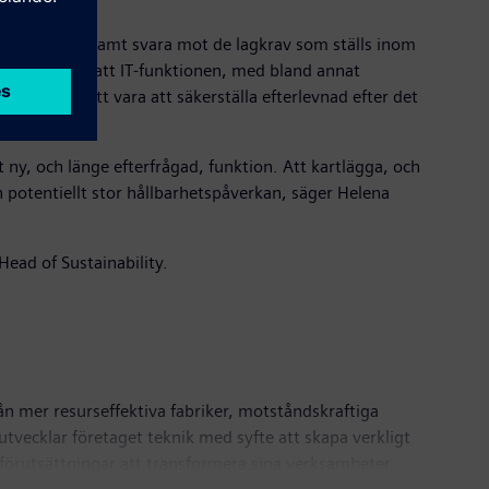
arhetsarbete, samt svara mot de lagkrav som ställs inom
 och plan för att IT-funktionen, med bland annat
ommer även att vara att säkerställa efterlevnad efter det
 ny, och länge efterfrågad, funktion. Att kartlägga, och
n potentiellt stor hållbarhetspåverkan, säger Helena
Head of Sustainability.
ån mer resurseffektiva fabriker, motståndskraftiga
tvecklar företaget teknik med syfte att skapa verkligt
förutsättningar att transformera sina verksamheter