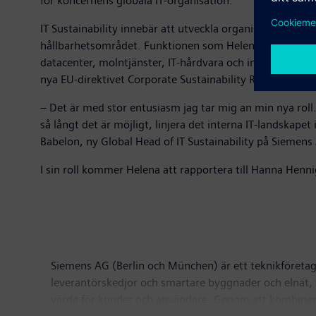
för koncernens globala IT-organisation.
IT Sustainability innebär att utveckla organisationens I
hållbarhetsområdet. Funktionen som Helena leder har äve
datacenter, molntjänster, IT-hårdvara och inköp, drivs re
nya EU-direktivet Corporate Sustainability Report Direct
– Det är med stor entusiasm jag tar mig an min nya roll.
så långt det är möjligt, linjera det interna IT-landskap
Babelon, ny Global Head of IT Sustainability på Siemens
I sin roll kommer Helena att rapportera till Hanna Henn
Siemens AG (Berlin och München) är ett teknikföretag 
leverantörskedjor och smartare byggnader och elnät, t
värde för kunder och användare. Genom att kombinera 