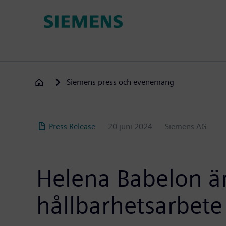
Hoppa
till
huvudinnehåll
Siemens press och evenemang
Press Release
20 juni 2024
Siemens AG
Helena Babelon ä
hållbarhetsarbete