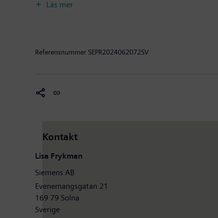
och marknader och hjälper dem att förändra vardagen 
Läs mer
global ledande medicinteknisk leverantör som formar
Siemenskoncernen intäkter på 77,8 miljarder euro och
världen över. Under samma tidsperiod genererade Sieme
www.siemens.com och www.siemens.se.
Referensnummer
SEPR2024062072SV
Kontakt
Lisa Frykman
Siemens AB
Evenemangsgatan 21
169 79 Solna
Sverige