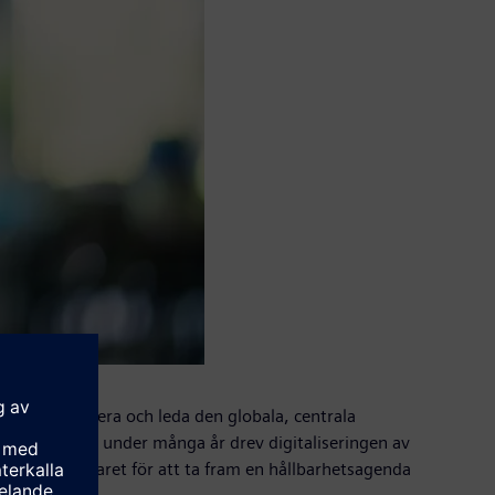
med att etablera och leda den globala, centrala
oup, där hon under många år drev digitaliseringen av
omfatta ansvaret för att ta fram en hållbarhetsagenda