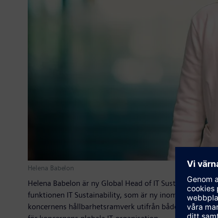
Helena Babelon
Helena Babelon är ny Global Head of IT Sustainability på
funktionen IT Sustainability, som är ny inom Siemens A
koncernens hållbarhetsramverk utifrån både miljömässiga