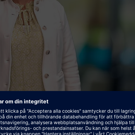
 Siemens AG sedan april i år. Hon har i uppdrag att leda arbetet 
G. Helena kommer närmast från en liknande roll på Electrolux Gr
 och sociala aspekter. 2018 utökades Helenas roll till att även 