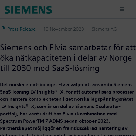
Skip
to
main
content
Press Release
13 November 2023
Siemens AG
Siemens och Elvia samarbetar för att
öka nätkapaciteten i delar av Norge
till 2030 med SaaS-lösning
Det norska elnätsbolaget Elvia väljer att använda Siemens
SaaS-lösning LV Insights® X, för att automatisera processer
och hantera komplexiteten i det norska lågspänningsnätet.
LV Insights® X, som är en del av Siemens Xcelerator-
portfölj, har varit i drift hos Elvia i kombination med
Spectrum PowerTM 7 ADMS sedan oktober 2023.
Partnerskapet möjliggör en framtidssäkrad hantering av
det norska distributionsnätet, och innebär ett steg närmare