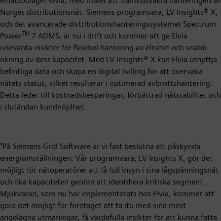
elnätsbolaget Elvia, med målet att framtidssäkra hanteringen av
Norges distributionsnät. Siemens programvara, LV Insights® X,
och det avancerade distributionshanteringssystemet Spectrum
TM
Power
7 ADMS, är nu i drift och kommer att ge Elvia
relevanta insikter för flexibel hantering av elnätet och snabb
ökning av dess kapacitet. Med LV Insights® X kan Elvia utnyttja
befintliga data och skapa en digital tvilling för att övervaka
nätets status, vilket resulterar i optimerad avbrottshantering.
Detta leder till kostnadsbesparingar, förbättrad nätstabilitet och
i slutändan kundnöjdhet.
"På Siemens Grid Software är vi fast beslutna att påskynda
energiomställningen. Vår programvara, LV Insights X, gör det
möjligt för nätoperatörer att få full insyn i sina lågspänningsnät
och öka kapaciteten genom att identifiera kritiska segment.
Mjukvaran, som nu har implementerats hos Elvia, kommer att
göra det möjligt för företaget att ta itu med sina mest
angelägna utmaningar, få värdefulla insikter för att kunna fatta