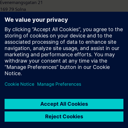
Evenemangsgatan 21
169 79 Solna
Sverige
+46 (0)8 728 1442
lisa.frykman@siemens.com
Press | Company | Siemens
© Siemens 1996 – 2026