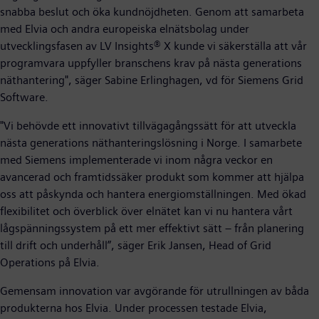
snabba beslut och öka kundnöjdheten. Genom att samarbeta
med Elvia och andra europeiska elnätsbolag under
utvecklingsfasen av LV Insights® X kunde vi säkerställa att vår
programvara uppfyller branschens krav på nästa generations
näthantering", säger Sabine Erlinghagen, vd för Siemens Grid
Software.
"Vi behövde ett innovativt tillvägagångssätt för att utveckla
nästa generations näthanteringslösning i Norge. I samarbete
med Siemens implementerade vi inom några veckor en
avancerad och framtidssäker produkt som kommer att hjälpa
oss att påskynda och hantera energiomställningen. Med ökad
flexibilitet och överblick över elnätet kan vi nu hantera vårt
lågspänningssystem på ett mer effektivt sätt – från planering
till drift och underhåll”, säger Erik Jansen, Head of Grid
Operations på Elvia.
Gemensam innovation var avgörande för utrullningen av båda
produkterna hos Elvia. Under processen testade Elvia,