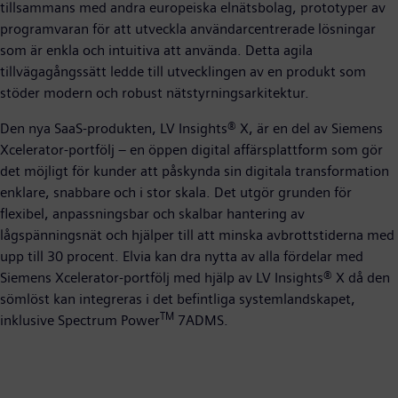
tillsammans med andra europeiska elnätsbolag, prototyper av
programvaran för att utveckla användarcentrerade lösningar
som är enkla och intuitiva att använda. Detta agila
tillvägagångssätt ledde till utvecklingen av en produkt som
stöder modern och robust nätstyrningsarkitektur.
Den nya SaaS-produkten, LV Insights® X, är en del av Siemens
Xcelerator-portfölj – en öppen digital affärsplattform som gör
det möjligt för kunder att påskynda sin digitala transformation
enklare, snabbare och i stor skala. Det utgör grunden för
flexibel, anpassningsbar och skalbar hantering av
lågspänningsnät och hjälper till att minska avbrottstiderna med
upp till 30 procent. Elvia kan dra nytta av alla fördelar med
Siemens Xcelerator-portfölj med hjälp av LV Insights® X då den
sömlöst kan integreras i det befintliga systemlandskapet,
TM
inklusive Spectrum Power
7ADMS.