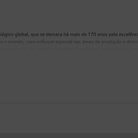
ter.com/SiemensPortugal
ógico global, que se destaca há mais de 170 anos pela excelênci
o o mundo, com enfoque especial nas áreas da produção e distrib
ia, assim como de automação e digitalização nas indústrias de p
er de soluções de mobilidade inteligente para o transporte ferro
geiros e de cargas. Através da sua posição maioritária nas emp
m um fornecedor líder mundial de tecnologia médica e de servi
shore e offshore. No ano fiscal de 2018, findo a 30 de setembro
de euros. No fim de setembro de 2018, a Siemens empregava mu