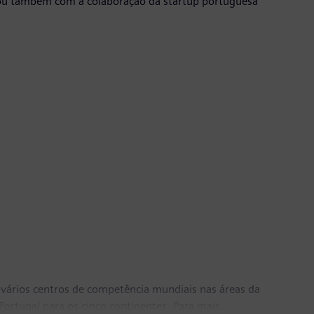
tou também com a colaboração da startup portuguesa
vários centros de competência mundiais nas áreas da
Portugal para os cinco continentes. Para mais