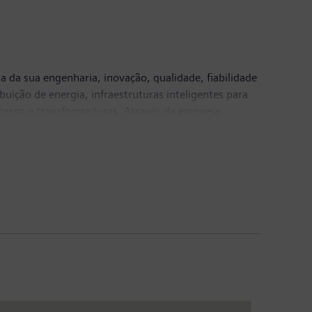
a da sua engenharia, inovação, qualidade, fiabilidade
uição de energia, infraestruturas inteligentes para
rocesso e transformadoras. Através da empresa
viário e rodoviário, a Siemens está a ajudar a moldar
resas cotadas em bolsa Siemens Healthineers AG e
ços de cuidados de saúde digitais, assim como de
 de 2018, a Siemens gerou receitas de 83 mil milhões
ndialmente cerca de 379.000 colaboradores. Mais