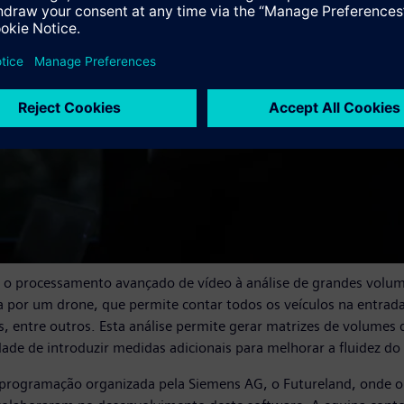
de o processamento avançado de vídeo à análise de grandes volu
a por um drone, que permite contar todos os veículos na entrad
 entre outros. Esta análise permite gerar matrizes de volumes de
dade de introduzir medidas adicionais para melhorar a fluidez d
programação organizada pela Siemens AG, o Futureland, onde o 