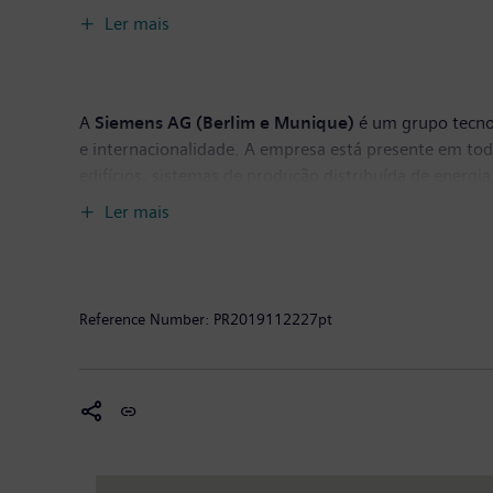
informações, visite
www.siemens.pt
ou
https://twit
Ler mais
A
Siemens AG (Berlim e Munique)
é um grupo tecnol
e internacionalidade. A empresa está presente em tod
edifícios, sistemas de produção distribuída de energ
Siemens Mobility, com gestão separada, fornecedor líd
Ler mais
o mercado mundial de serviços de transporte de passa
Siemens Gamesa Renewable Energy, a Siemens é també
soluções “verdes” para produção de energia eólica, on
de euros e um resultado líquido de 6,1 mil milhões 
Reference Number:
PR2019112227pt
informações disponíveis em
www.siemens.com
.