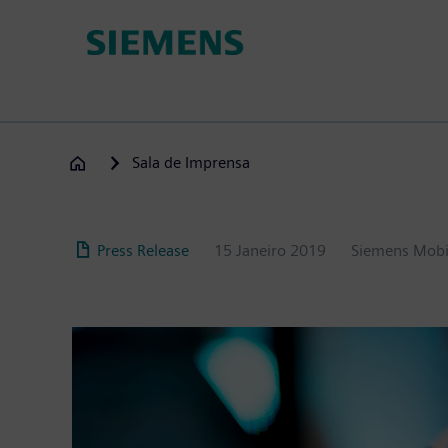
Passar
para
o
conteúdo
principal
Sala de Imprensa
Press Release
15 Janeiro 2019
Siemens Mobi