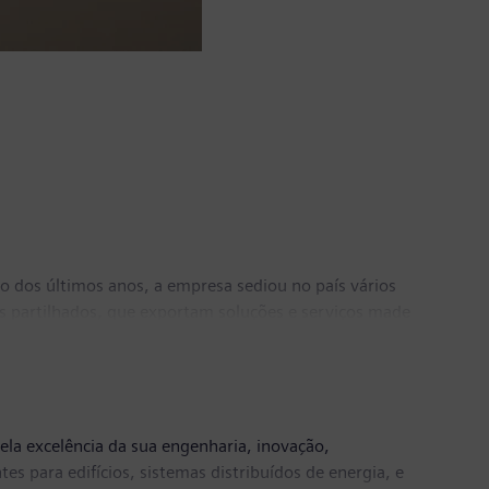
 dos últimos anos, a empresa sediou no país vários
os partilhados, que exportam soluções e serviços made
ortugal
ela excelência da sua engenharia, inovação,
es para edifícios, sistemas distribuídos de energia, e