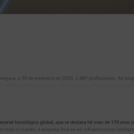
egava, a 30 de setembro de 2020, 2.887 profissionais. Ao longo
, indústria, infraestruturas, tecnologias de informação e serviç
rmações visite
www.siemens.pt
ou
https://twitter.com/SiemensP
arial tecnológico global, que se destaca há mais de 170 anos p
em todo o mundo, a empresa foca-se em infraestruturas inteligent