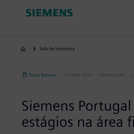
Passar
para
o
conteúdo
principal
Sala de Imprensa
Press Release
22 Abril 2021
Siemens SA
L
Siemens Portugal
estágios na área f