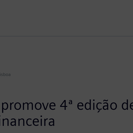
isboa
 promove 4ª edição d
inanceira