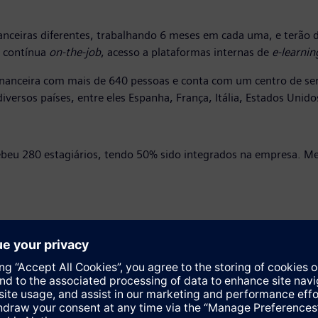
nanceiras diferentes, trabalhando 6 meses em cada uma, e terão
o contínua
on-the-job
, acesso a plataformas internas de
e-learnin
nceira com mais de 640 pessoas e conta com um centro de servi
iversos países, entre eles Espanha, França, Itália, Estados Unid
cebeu 280 estagiários, tendo 50% sido integrados na empresa. 